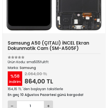
Samsung A50 (ÇITALI) İNCEL Ekran
Dokunmatik Cam (SM-A505F)
Ürün Kodu:
sma505fultft
Marka:
Samsung
2.064,00 TL
%58
864,00 TL
indirim
164,16 TL 'den başlayan taksitlerle
En geç 10 Ağustos Pazartesi günü kargoda!