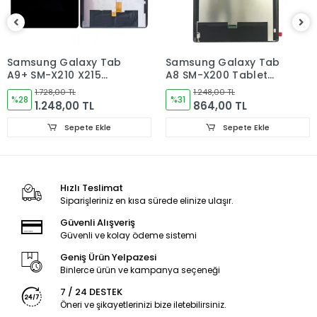
Sorun yoksa Montajına Başlayın Sorumluluk Size aittir.
Montajı yapılmış,yapıştırılmış,kullanılmış ürünlerin iade ve
değişimi yoktur.
Samsung Galaxy Tab
Samsung Galaxy Tab
A9+ SM-X210 X215
A8 SM-X200 Tablet
Ürün Değişimlerinde KARGO bedeli Bize aittir.Ürün
X216B Tablet Ekran
Ekran
iadelerinde Kargo Bedelleri Müşteriye yansıtılır.
1.728,00 TL
1.248,00 TL
Dokunmatik
%28
%31
1.248,00 TL
864,00 TL
Ürün Değişimler "Garanti ve iade" Kısmını takip ediniz.
Sepete Ekle
Sepete Ekle
Ürün Durumu
SIFIR ÜRÜN
Ekran Türü
ÇITALI
Hızlı Teslimat
Siparişleriniz en kısa sürede elinize ulaşır.
Ekran Kalite Durumu
TFT
Güvenli Alışveriş
Güvenli ve kolay ödeme sistemi
Ekran Versioyonu
4G
Geniş Ürün Yelpazesi
Binlerce ürün ve kampanya seçeneği
7 / 24 DESTEK
Öneri ve şikayetlerinizi bize iletebilirsiniz.