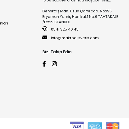
15:00 saatleri arasında ulaşabilirsiniz.
Demirtaş Mah. Uzun Çarşı cad. No:195
Eryaman Yemiş Han kat:1 No:6 TAHTAKALE
/Fatih İSTANBUL
nları
0541 325 40 45
info@makroalisveris.com
Bizi Takip Edin