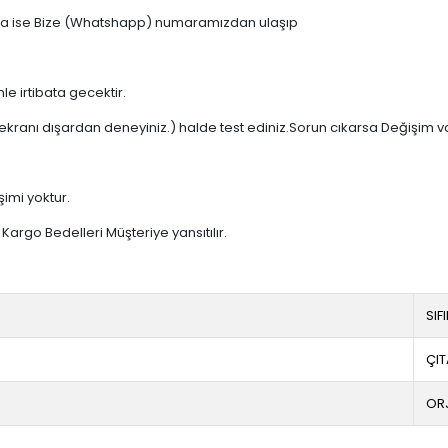
 varsa ise Bize (Whatshapp) numaramızdan ulaşıp
e irtibata gecektir.
ekranı dışardan deneyiniz.) halde test ediniz.Sorun cıkarsa Değişim v
şimi yoktur.
argo Bedelleri Müşteriye yansıtılır.
SIF
ÇIT
OR