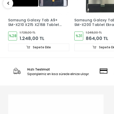
Samsung Galaxy Tab A8
Samsung Galaxy Ta
SM-X200 Tablet Ekran
X110 X115 Tablet Ekra
Dokunmatik
1.248,00 TL
1.248,00 TL
%31
%31
864,00 TL
864,00 TL
Sepete Ekle
Sepete Ek
Hızlı Teslimat
Siparişleriniz en kısa sürede elinize ulaşır.