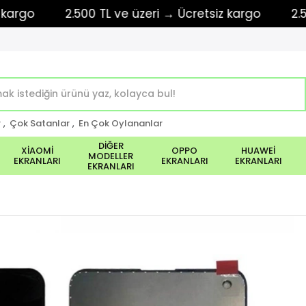
o
2.500 TL ve üzeri → Ücretsiz kargo
2.500 TL
r
,
Çok Satanlar
,
En Çok Oylananlar
DİĞER
XİAOMİ
OPPO
HUAWEİ
MODELLER
EKRANLARI
EKRANLARI
EKRANLARI
EKRANLARI