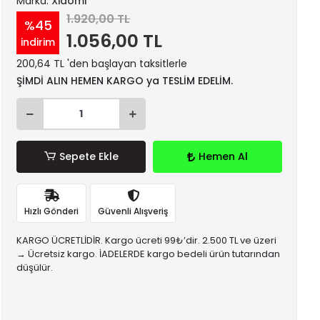
Marka:
Xiaomi
1.920,00 TL
%45
1.056,00 TL
indirim
200,64 TL 'den başlayan taksitlerle
ŞİMDİ ALIN HEMEN KARGO ya TESLİM EDELİM.
Sepete Ekle
Hemen Al
Hızlı Gönderi
Güvenli Alışveriş
KARGO ÜCRETLİDİR. Kargo ücreti 99₺’dir. 2.500 TL ve üzeri
→ Ücretsiz kargo. İADELERDE kargo bedeli ürün tutarından
düşülür.