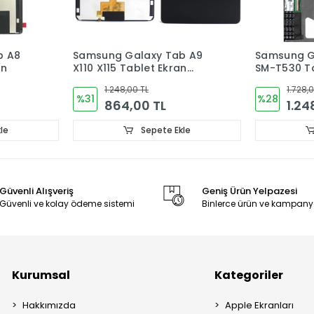
b A9
Samsung Galaxy Tab 4 10.1
Samsung G
n
SM-T530 Tablet Ekran
10.4 SM-T5
Ekran Dok
1.728,00 TL
1.536,
%28
%25
1.248,00 TL
1.15
le
Sepete Ekle
Güvenli Alışveriş
Geniş Ürün Yelpazesi
Güvenli ve kolay ödeme sistemi
Binlerce ürün ve kampany
Kurumsal
Kategoriler
Hakkımızda
Apple Ekranları