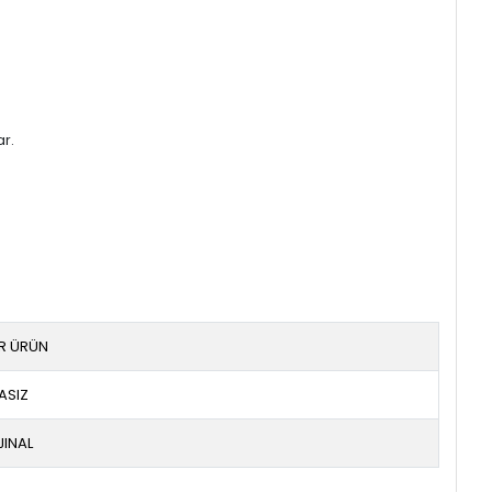
ar.
IR ÜRÜN
ASIZ
JINAL