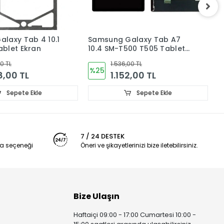
alaxy Tab A7
Samsung Galaxy Tab A 8.0
S
00 T505 Tablet
SM-T290 T297 Tablet Ekran
L
unmatik
Dokunmatik
T
00 TL
1.344,00 TL
%36
2,00 TL
864,00 TL
Sepete Ekle
Sepete Ekle
7 / 24 DESTEK
a seçeneği
Öneri ve şikayetlerinizi bize iletebilirsiniz.
Bize Ulaşın
Haftaiçi 09:00 - 17:00 Cumartesi 10:00 -