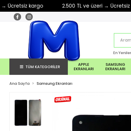
cretsiz kargo
2.500 TL ve üzeri → Ücretsiz karg
En Yenile
APPLE
SAMSUNG
TÜM KATEGORİLER
EKRANLARI
EKRANLARI
Ana Sayfa
Samsung Ekranları