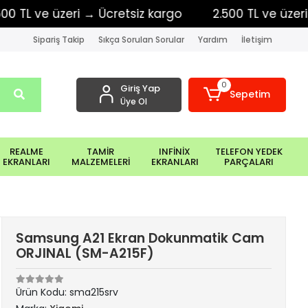
 ve üzeri → Ücretsiz kargo
2.500 TL ve üzeri → Ü
Sipariş Takip
Sıkça Sorulan Sorular
Yardım
İletişim
0
Giriş Yap
Sepetim
Üye Ol
REALME
TAMİR
INFİNİX
TELEFON YEDEK
EKRANLARI
MALZEMELERİ
EKRANLARI
PARÇALARI
Samsung A21 Ekran Dokunmatik Cam
ORJINAL (SM-A215F)
Ürün Kodu:
sma215srv