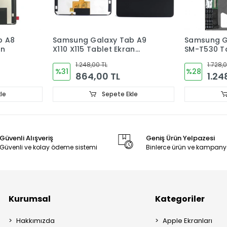
b A9
Samsung Galaxy Tab 4 10.1
Samsung G
n
SM-T530 Tablet Ekran
10.4 SM-T5
Ekran Dok
1.728,00 TL
1.536,
%28
%25
1.248,00 TL
1.15
le
Sepete Ekle
Güvenli Alışveriş
Geniş Ürün Yelpazesi
Güvenli ve kolay ödeme sistemi
Binlerce ürün ve kampany
Kurumsal
Kategoriler
Hakkımızda
Apple Ekranları