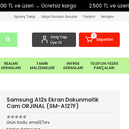
 ve üzeri → Ücretsiz kargo
2.500 TL ve üzeri → Üc
Sipariş Takip
Sıkça Sorulan Sorular
Yardım
İletişim
0
Giriş Yap
Sepetim
Üye Ol
REALME
TAMİR
INFİNİX
TELEFON YEDEK
EKRANLARI
MALZEMELERİ
EKRANLARI
PARÇALARI
Samsung A12s Ekran Dokunmatik
Cam ORJINAL (SM-A127F)
Ürün Kodu:
sma127srv