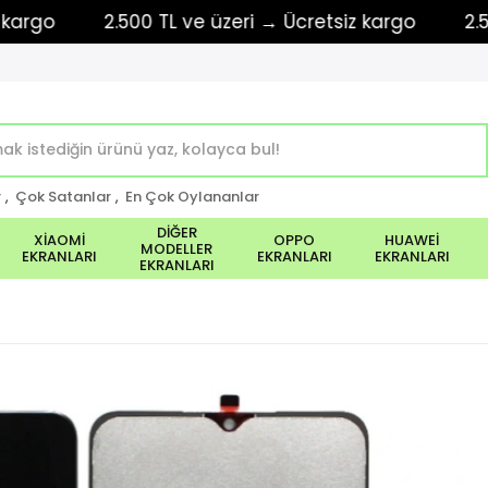
o
2.500 TL ve üzeri → Ücretsiz kargo
2.500 TL
r
,
Çok Satanlar
,
En Çok Oylananlar
DİĞER
XİAOMİ
OPPO
HUAWEİ
MODELLER
EKRANLARI
EKRANLARI
EKRANLARI
EKRANLARI