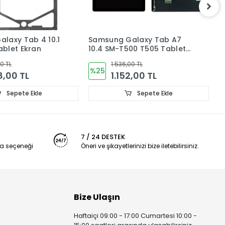
alaxy Tab A7
Samsung Galaxy Tab A 8.0
S
00 T505 Tablet
SM-T290 T297 Tablet Ekran
L
unmatik
Dokunmatik
T
00 TL
1.344,00 TL
%36
2,00 TL
864,00 TL
Sepete Ekle
Sepete Ekle
7 / 24 DESTEK
a seçeneği
Öneri ve şikayetlerinizi bize iletebilirsiniz.
Bize Ulaşın
Haftaiçi 09:00 - 17:00 Cumartesi 10:00 -