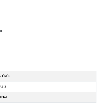
ar.
IR ÜRÜN
ASIZ
JINAL