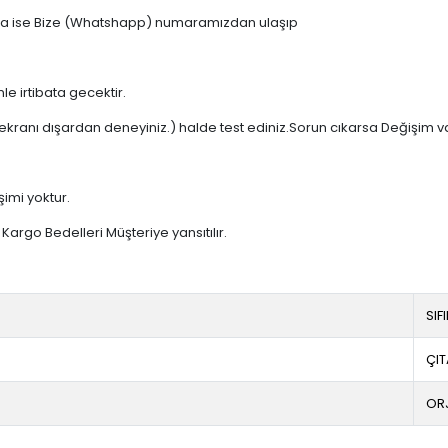
 varsa ise Bize (Whatshapp) numaramızdan ulaşıp
e irtibata gecektir.
ekranı dışardan deneyiniz.) halde test ediniz.Sorun cıkarsa Değişim v
şimi yoktur.
argo Bedelleri Müşteriye yansıtılır.
SIF
ÇIT
OR