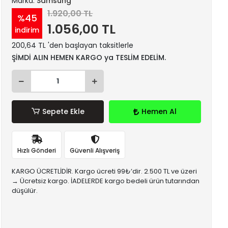
Marka:
Samsung
1.920,00 TL
%45
1.056,00 TL
indirim
200,64 TL 'den başlayan taksitlerle
ŞİMDİ ALIN HEMEN KARGO ya TESLİM EDELİM.
Sepete Ekle
Hemen Al
Hızlı Gönderi
Güvenli Alışveriş
KARGO ÜCRETLİDİR. Kargo ücreti 99₺’dir. 2.500 TL ve üzeri
→ Ücretsiz kargo. İADELERDE kargo bedeli ürün tutarından
düşülür.