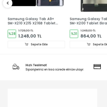
Samsung Galaxy Tab A8
Samsung Galaxy Ta
SM-X200 Tablet Ekran
X110 X115 Tablet Ekra
Dokunmatik
1.248,00 TL
1.248,00 TL
%31
%31
864,00 TL
864,00 TL
Sepete Ekle
Sepete Ek
Hızlı Teslimat
Siparişleriniz en kısa sürede elinize ulaşır.