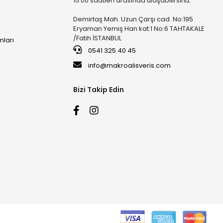
15:00 saatleri arasında ulaşabilirsiniz.
Demirtaş Mah. Uzun Çarşı cad. No:195
Eryaman Yemiş Han kat:1 No:6 TAHTAKALE
/Fatih İSTANBUL
nları
0541 325 40 45
info@makroalisveris.com
Bizi Takip Edin