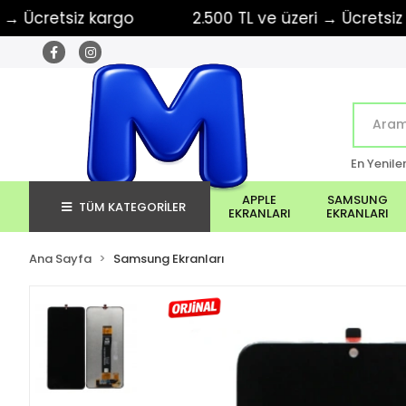
retsiz kargo
2.500 TL ve üzeri → Ücretsiz karg
En Yenile
APPLE
SAMSUNG
TÜM KATEGORİLER
EKRANLARI
EKRANLARI
Ana Sayfa
Samsung Ekranları