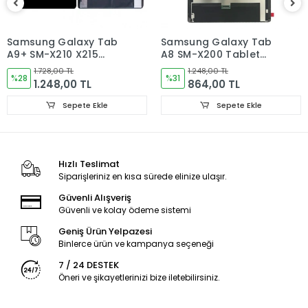
Montajı yapılmış,yapıştırılmış,kullanılmış ürünlerin iade ve
değişimi yoktur.
Samsung Galaxy Tab
Samsung Galaxy Tab
A9+ SM-X210 X215
A8 SM-X200 Tablet
Ürün Değişimlerinde KARGO bedeli Bize aittir.Ürün
X216B Tablet Ekran
Ekran
iadelerinde Kargo Bedelleri Müşteriye yansıtılır.
1.728,00 TL
1.248,00 TL
Dokunmatik
%28
%31
1.248,00 TL
864,00 TL
Ürün Değişimler "Garanti ve iade" Kısmını takip ediniz.
Sepete Ekle
Sepete Ekle
Ürün Durumu
SIFIR ÜRÜN
Hızlı Teslimat
Siparişleriniz en kısa sürede elinize ulaşır.
Ekran Türü
ÇITASIZ
Güvenli Alışveriş
Ekran Kalite Durumu
Güvenli ve kolay ödeme sistemi
ORJINAL
Geniş Ürün Yelpazesi
Ekran Versioyonu
5G
Binlerce ürün ve kampanya seçeneği
7 / 24 DESTEK
Öneri ve şikayetlerinizi bize iletebilirsiniz.