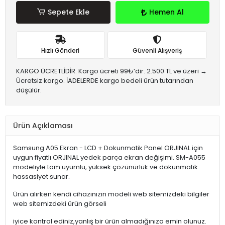
Sepete Ekle
Hemen Al
Hızlı Gönderi
Güvenli Alışveriş
KARGO ÜCRETLİDİR. Kargo ücreti 99₺’dir. 2.500 TL ve üzeri →
Ücretsiz kargo. İADELERDE kargo bedeli ürün tutarından
düşülür.
Ürün Açıklaması
Samsung A05 Ekran - LCD + Dokunmatik Panel ORJINAL için
uygun fiyatlı ORJINAL yedek parça ekran değişimi. SM-A055
modeliyle tam uyumlu, yüksek çözünürlük ve dokunmatik
hassasiyet sunar.
Ürün alırken kendi cihazınızın modeli web sitemizdeki bilgiler
web sitemizdeki ürün görseli
iyice kontrol ediniz,yanlış bir ürün almadığınıza emin olunuz.