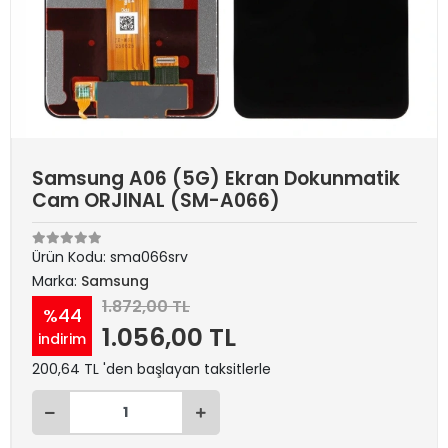
Samsung A06 (5G) Ekran Dokunmatik
Cam ORJINAL (SM-A066)
Ürün Kodu:
sma066srv
Marka:
Samsung
1.872,00 TL
%44
1.056,00 TL
indirim
200,64 TL 'den başlayan taksitlerle