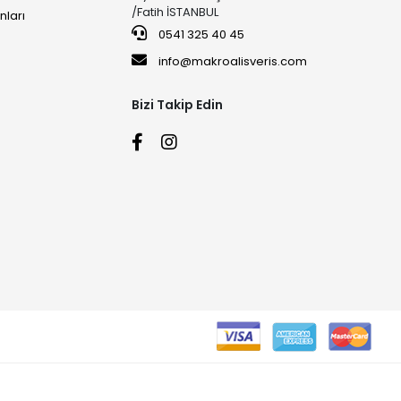
/Fatih İSTANBUL
nları
0541 325 40 45
info@makroalisveris.com
Bizi Takip Edin