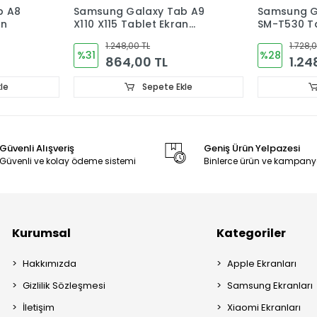
ab A9
Samsung Galaxy Tab 4 10.1
Samsung 
ran
SM-T530 Tablet Ekran
10.4 SM-
Ekran Do
1.728,00 TL
1.53
%28
%25
1.248,00 TL
1.1
Ekle
Sepete Ekle
Güvenli Alışveriş
Geniş Ürün Yelpazesi
Güvenli ve kolay ödeme sistemi
Binlerce ürün ve kampany
Kurumsal
Kategoriler
Hakkımızda
Apple Ekranları
Gizlilik Sözleşmesi
Samsung Ekranları
İletişim
Xiaomi Ekranları