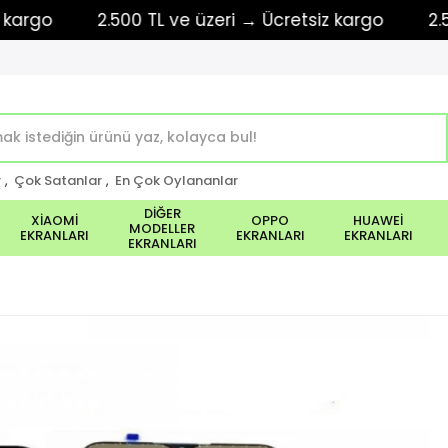
o
2.500 TL ve üzeri → Ücretsiz kargo
2.500 T
r
,
Çok Satanlar
,
En Çok Oylananlar
DİĞER
XİAOMİ
OPPO
HUAWEİ
MODELLER
EKRANLARI
EKRANLARI
EKRANLARI
EKRANLARI