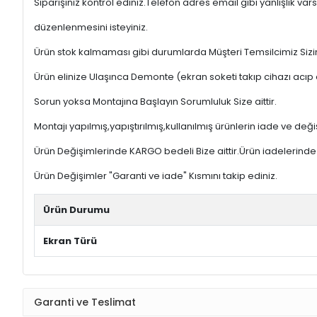
Siparişiniz kontrol ediniz.Telefon adres email gibi yanlışlık
düzenlenmesini isteyiniz.
Ürün stok kalmaması gibi durumlarda Müşteri Temsilcimiz Sizinl
Ürün elinize Ulaşınca Demonte (ekran soketi takıp cihazı acıp 
Sorun yoksa Montajına Başlayın Sorumluluk Size aittir.
Montajı yapılmış,yapıştırılmış,kullanılmış ürünlerin iade ve deği
Ürün Değişimlerinde KARGO bedeli Bize aittir.Ürün iadelerinde K
Ürün Değişimler "Garanti ve iade" Kısmını takip ediniz.
Ürün Durumu
Ekran Türü
Garanti ve Teslimat