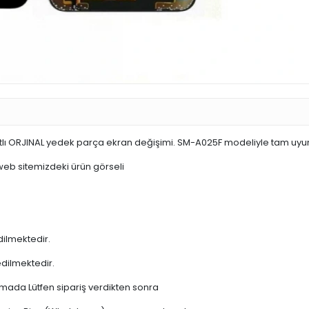
tlı ORJINAL yedek parça ekran değişimi. SM-A025F modeliyle tam uyu
 web sitemizdeki ürün görseli
dilmektedir.
edilmektedir.
şamada Lütfen sipariş verdikten sonra