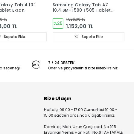
Galaxy Tab A7
Samsung Galaxy Tab A 8.0
T500 T505 Tablet
SM-T290 T297 Tablet Ekran
kunmatik
Dokunmatik
6,00 TL
1.344,00 TL
%36
52,00 TL
864,00 TL
Sepete Ekle
Sepete Ekle
7 / 24 DESTEK
a seçeneği
Öneri ve şikayetlerinizi bize iletebilirsiniz.
Bize Ulaşın
Haftaiçi 09:00 - 17:00 Cumartesi 10:00 -
15:00 saatleri arasında ulaşabilirsiniz.
Demirtaş Mah. Uzun Çarşı cad. No:195
Eryaman Yemiş Han kat:1 No:6 TAHTAKALE