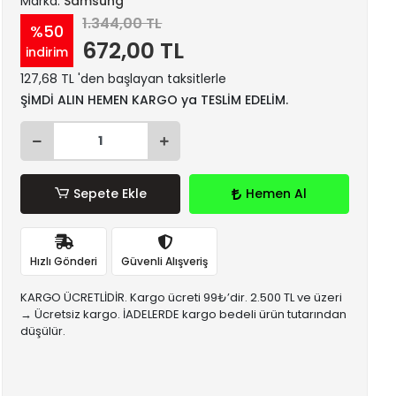
Marka:
Samsung
1.344,00 TL
%50
672,00 TL
indirim
127,68 TL 'den başlayan taksitlerle
ŞİMDİ ALIN HEMEN KARGO ya TESLİM EDELİM.
Sepete Ekle
Hemen Al
Hızlı Gönderi
Güvenli Alışveriş
KARGO ÜCRETLİDİR. Kargo ücreti 99₺’dir. 2.500 TL ve üzeri
→ Ücretsiz kargo. İADELERDE kargo bedeli ürün tutarından
düşülür.