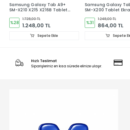
Samsung Galaxy Tab A8
Samsung Galaxy T
SM-X200 Tablet Ekran
X110 X115 Tablet Ek
Dokunmatik
1.248,00 TL
1.248,00 TL
%31
%31
864,00 TL
864,00 TL
Sepete Ekle
Sepete 
Hızlı Teslimat
Siparişleriniz en kısa sürede elinize ulaşır.