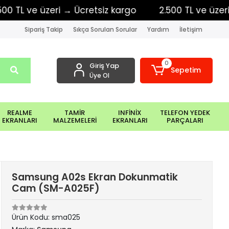
L ve üzeri → Ücretsiz kargo
2.500 TL ve üzeri → Ü
Sipariş Takip
Sıkça Sorulan Sorular
Yardım
İletişim
0
Giriş Yap
Sepetim
Üye Ol
REALME
TAMİR
INFİNİX
TELEFON YEDEK
EKRANLARI
MALZEMELERİ
EKRANLARI
PARÇALARI
Samsung A02s Ekran Dokunmatik
Cam (SM-A025F)
Ürün Kodu:
sma025