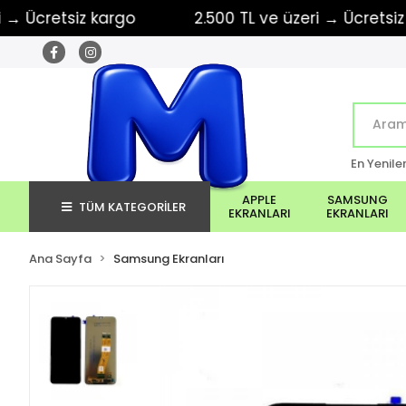
cretsiz kargo
2.500 TL ve üzeri → Ücretsiz karg
En Yenile
APPLE
SAMSUNG
TÜM KATEGORİLER
EKRANLARI
EKRANLARI
Ana Sayfa
Samsung Ekranları