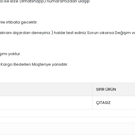
 varsa ise Bize (Whatshapp) numaramızdan ulaşıp
e irtibata gecektir.
ekranı dışardan deneyiniz.) halde test ediniz.Sorun cıkarsa Değişim v
şimi yoktur.
argo Bedelleri Müşteriye yansıtılır.
SIFIR ÜRÜN
ÇITASIZ