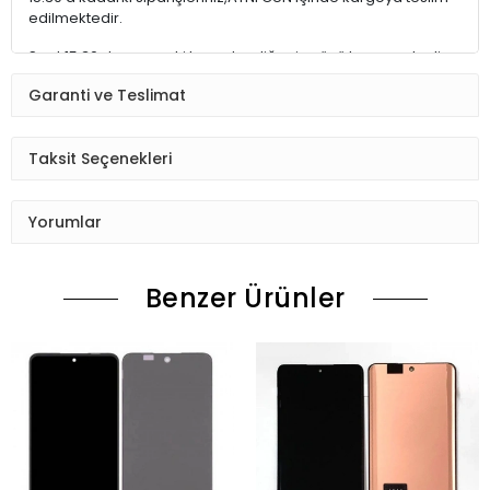
edilmektedir.
Saat 15:30 dan sonraki kargolar,diğer iş günü kargoya teslim
edilmektedir.
Garanti ve Teslimat
Ürün sipariş verdiğinizde Sizi Sms ile bilgilendireceğiz her
aşamada Lütfen sipariş verdikten sonra
Taksit Seçenekleri
Siparişiniz kontrol ediniz.Telefon adres email gibi yanlışlık
varsa ise Bize (Whatshapp) numaramızdan ulaşıp
Yorumlar
düzenlenmesini isteyiniz.
Ürün stok kalmaması gibi durumlarda Müşteri Temsilcimiz
Benzer Ürünler
Sizinle irtibata gecektir.
Ürün elinize Ulaşınca Demonte (ekran soketi takıp cihazı acıp
ekranı dışardan deneyiniz.) halde test ediniz.Sorun cıkarsa
Değişim var.
Sorun yoksa Montajına Başlayın Sorumluluk Size aittir.
Montajı yapılmış,yapıştırılmış,kullanılmış ürünlerin iade ve
değişimi yoktur.