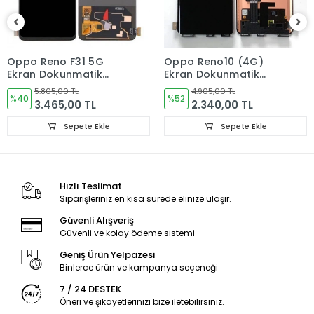
Ürün Değişimlerinde KARGO bedeli Bize aittir.Ürün
iadelerinde Kargo Bedelleri Müşteriye yansıtılır.
Ürün Değişimler "Garanti ve iade" Kısmını takip ediniz.
Oppo Reno F31 5G
Oppo Reno10 (4G)
Ekran Dokunmatik
Ekran Dokunmatik
Ürün Durumu
SIFIR ÜRÜN
Cam ORJINAL
Cam ORJINAL
5.805,00 TL
4.905,00 TL
%40
%52
3.465,00 TL
2.340,00 TL
Ekran Türü
ÇITASIZ
Sepete Ekle
Sepete Ekle
Ekran Kalite Durumu
ORJINAL
Hızlı Teslimat
Siparişleriniz en kısa sürede elinize ulaşır.
Güvenli Alışveriş
Güvenli ve kolay ödeme sistemi
Geniş Ürün Yelpazesi
Binlerce ürün ve kampanya seçeneği
7 / 24 DESTEK
Öneri ve şikayetlerinizi bize iletebilirsiniz.