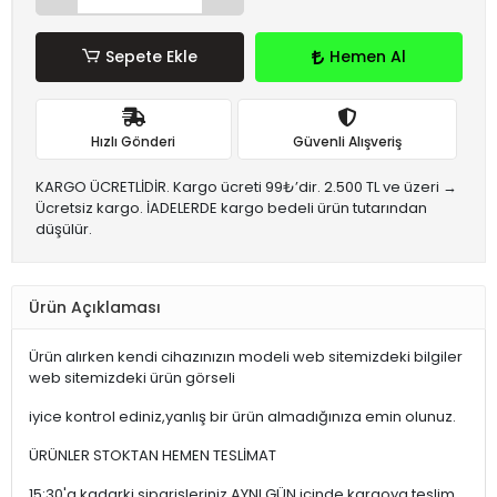
Sepete Ekle
Hemen Al
Hızlı Gönderi
Güvenli Alışveriş
KARGO ÜCRETLİDİR. Kargo ücreti 99₺’dir. 2.500 TL ve üzeri →
Ücretsiz kargo. İADELERDE kargo bedeli ürün tutarından
düşülür.
Ürün Açıklaması
Ürün alırken kendi cihazınızın modeli web sitemizdeki bilgiler
web sitemizdeki ürün görseli
iyice kontrol ediniz,yanlış bir ürün almadığınıza emin olunuz.
ÜRÜNLER STOKTAN HEMEN TESLİMAT
15:30'a kadarki siparişleriniz,AYNI GÜN içinde kargoya teslim