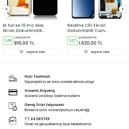
Dikkat Edilmesi gerekenler.
Test ederken aşağıdaki Soket Kısmının zarar görmemesine
dikkat edin.
M horse 16 Pro Max
Realme C61 Ekran
Ekran Dokunmatik
Dokunmatik Cam
Ekrana kesinlikle baskı yapmayınız ön cam arkasındaki LCD
Cam
(ÇITALI) ORJINAL
1.125,00 TL
2.205,00 TL
köşelerinin alt kısmında boşluk olduğundan kırılıp
%28
%27
810,00 TL
1.620,00 TL
çalışmayacaktır.
Sepete Ekle
Sepete Ekle
Baskı dokunmatikide etkileyecektir.
Ekran soketini Kesinlikle gerdirme yapmayın Lcd bağlantısı
kısmına zarar verip ekran çalışmayacaktır.
Hızlı Teslimat
Bu tip hatalardan kaynaklı ürünler değişime girmez.
Siparişleriniz en kısa sürede elinize ulaşır.
Güvenli Alışveriş
Ürünler Sağlıklı bir Montajdan sonra Sorunsuz çalışacaktır.
Güvenli ve kolay ödeme sistemi
Güle Güle Kullanmanız ümidi ile
Geniş Ürün Yelpazesi
Binlerce ürün ve kampanya seçeneği
Ürün Durumu
SIFIR ÜRÜN
7 / 24 DESTEK
Öneri ve şikayetlerinizi bize iletebilirsiniz.
Ekran Türü
ÇITASIZ