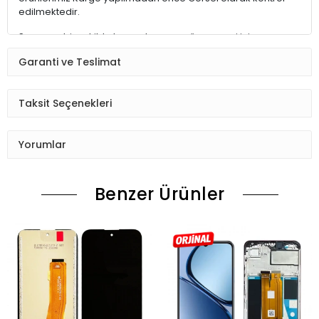
edilmektedir.
Sorunsuz bir şekilde kargoda zarar görmemesi için
paketlenmektedir.
Garanti ve Teslimat
Kargo Teslim alırken hasarsız teslim almanız ve Hasar var ise
tutanak tutturmak sizin sorumluluğunuzdadır.
Taksit Seçenekleri
Montaj ve Garanti
Ürün elinize ulaşınca soket ana kart pil ile cihazı (de monte)
Yorumlar
halde test etmelisiniz.
Sorun çıkarsa değişim vardır.Sorun yok ise montajına
Benzer Ürünler
başlayın sorumluluk size aittir.
Ürünü iade etmek isterseniz montajı yapılmamış kullanılmış
halde olmak şartı ile
Taşıma bedelleri size ait olmak şartı iade bölümünde kontrol
edildikten sonra
Paranız 1-7 gün içinde ödeme yaptığınız karta yatacaktır.
Montaj yapılmış Ürünlerin iade değişimi yoktur.