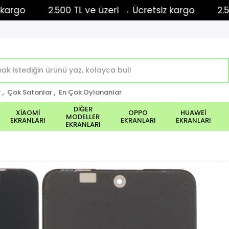
2.500 TL ve üzeri → Ücretsiz kargo
2.500 TL
r
,
Çok Satanlar
,
En Çok Oylananlar
DİĞER
XİAOMİ
OPPO
HUAWEİ
MODELLER
EKRANLARI
EKRANLARI
EKRANLARI
EKRANLARI