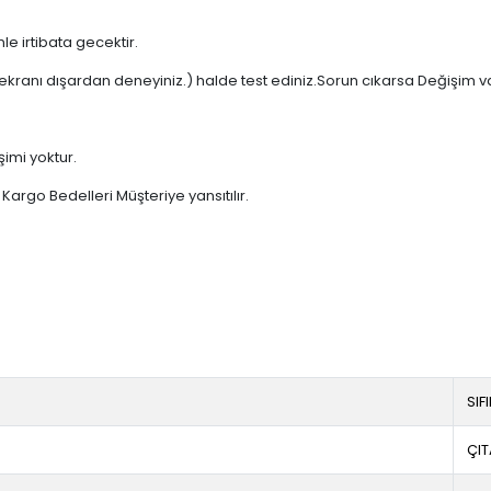
e irtibata gecektir.
ekranı dışardan deneyiniz.) halde test ediniz.Sorun cıkarsa Değişim v
şimi yoktur.
argo Bedelleri Müşteriye yansıtılır.
SIF
ÇIT