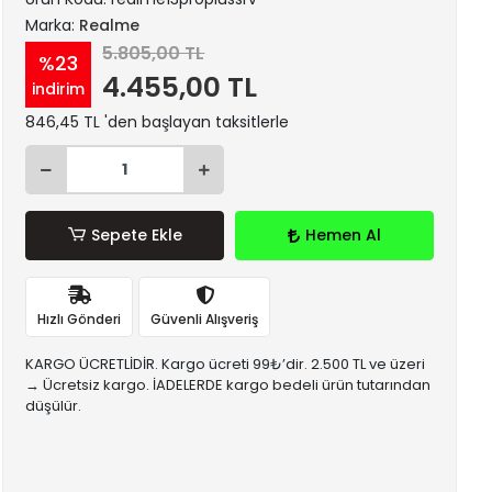
Marka:
Realme
5.805,00 TL
%23
4.455,00 TL
indirim
846,45 TL 'den başlayan taksitlerle
Sepete Ekle
Hemen Al
Hızlı Gönderi
Güvenli Alışveriş
KARGO ÜCRETLİDİR. Kargo ücreti 99₺’dir. 2.500 TL ve üzeri
→ Ücretsiz kargo. İADELERDE kargo bedeli ürün tutarından
düşülür.