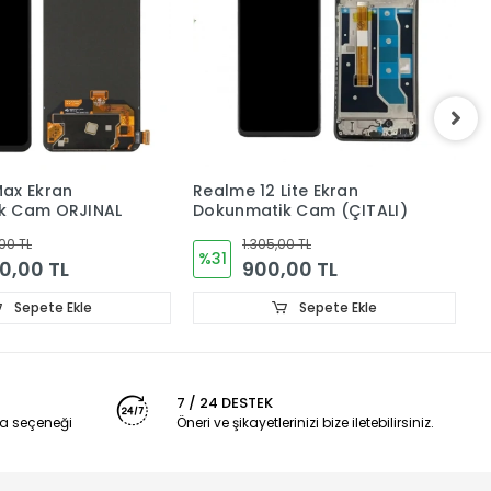
ite Ekran
Realme 11 (4G) Ekran
R
k Cam (ÇITALI)
Dokunmatik Cam (ÇITALI)
D
OLED RMX3636
00 TL
4.005,00 TL
%22
00 TL
3.105,00 TL
Sepete Ekle
Sepete Ekle
7 / 24 DESTEK
a seçeneği
Öneri ve şikayetlerinizi bize iletebilirsiniz.