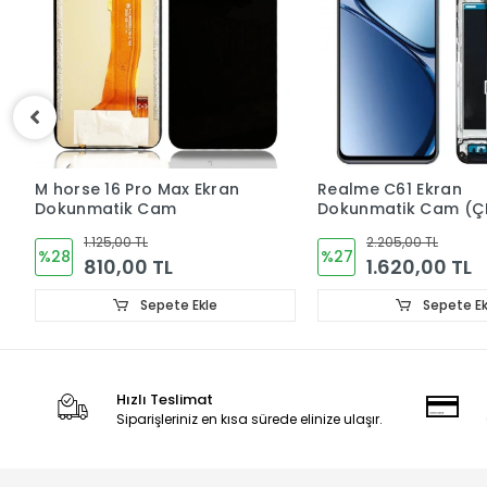
Realme C61 Ekran
Realme 11 Pro Plus E
Dokunmatik Cam (ÇITALI)
Dokunmatik Cam (ÇI
ORJINAL
ORJINAL
2.205,00 TL
6.885,00 TL
%27
%29
1.620,00 TL
4.905,00 TL
Sepete Ekle
Sepete Ek
Hızlı Teslimat
Siparişleriniz en kısa sürede elinize ulaşır.