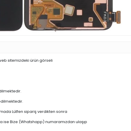
 web sitemizdeki ürün görseli
dilmektedir.
edilmektedir.
şamada Lütfen sipariş verdikten sonra
 varsa ise Bize (Whatshapp) numaramızdan ulaşıp