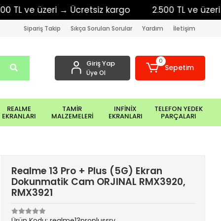
 ve üzeri → Ücretsiz kargo
2.500 TL ve üzeri → Üc
Sipariş Takip
Sıkça Sorulan Sorular
Yardım
İletişim
0
Giriş Yap
Sepetim
Üye Ol
REALME
TAMİR
INFİNİX
TELEFON YEDEK
EKRANLARI
MALZEMELERİ
EKRANLARI
PARÇALARI
Realme 13 Pro + Plus (5G) Ekran
Dokunmatik Cam ORJINAL RMX3920,
RMX3921
Ürün Kodu:
realme13proplussrv