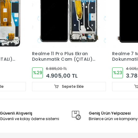
kran
Realme 7 Max Ekran
Realme 12 L
TALI)
Dokunmatik Cam ORJINAL
Dokunmati
4.905,00 TL
1.305,
%23
%31
3.780,00 TL
900,
le
Sepete Ekle
Güvenli Alışveriş
Geniş Ürün Yelpazesi
Güvenli ve kolay ödeme sistemi
Binlerce ürün ve kampany