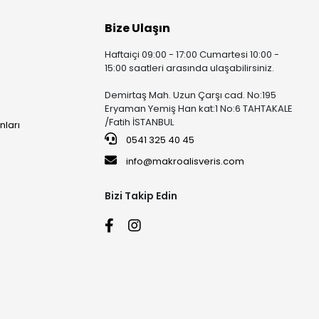
Bize Ulaşın
Haftaiçi 09:00 - 17:00 Cumartesi 10:00 -
15:00 saatleri arasında ulaşabilirsiniz.
Demirtaş Mah. Uzun Çarşı cad. No:195
Eryaman Yemiş Han kat:1 No:6 TAHTAKALE
/Fatih İSTANBUL
nları
0541 325 40 45
info@makroalisveris.com
Bizi Takip Edin