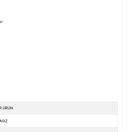
ar.
IR ÜRÜN
ASIZ