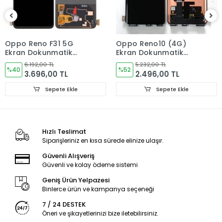
kargoya verilir. Pazar ve resmi tatillerde verdiğiniz siparişler
bir sonraki iş günü içerisinde kargoya verilir.
Oppo Reno F31 5G
Oppo Reno10 (4G)
ÜRÜN GÖNDERİMİ
Ekran Dokunmatik
Ekran Dokunmatik
Cam ORJINAL
Cam ORJINAL
Ürünler paketleme aşamasında kontrol edilmektedir. Tüm
6.192,00 TL
5.232,00 TL
%40
%52
3.696,00 TL
2.496,00 TL
ürünler ambalajında sert kutuda kargo şartlarına dayanacak
ve hasar görmeyecek şekilde paketlenerek
Sepete Ekle
Sepete Ekle
gönderilmektedir.
GARANTİ DURUMU
Hızlı Teslimat
Siparişleriniz en kısa sürede elinize ulaşır.
Kullanıcıdan kaynaklanan sorunlar garanti kapsamı
dışındadır!
Güvenli Alışveriş
Güvenli ve kolay ödeme sistemi
Geniş Ürün Yelpazesi
İADE VE DEĞİŞİM KURALLARI
Binlerce ürün ve kampanya seçeneği
7 / 24 DESTEK
LCD Ekran, Kasa, Kapak, Bataryalar ve diğer aldığınız iç
Öneri ve şikayetlerinizi bize iletebilirsiniz.
akşamlarda ürünün hasar görmemiş olması gerekmektedir.