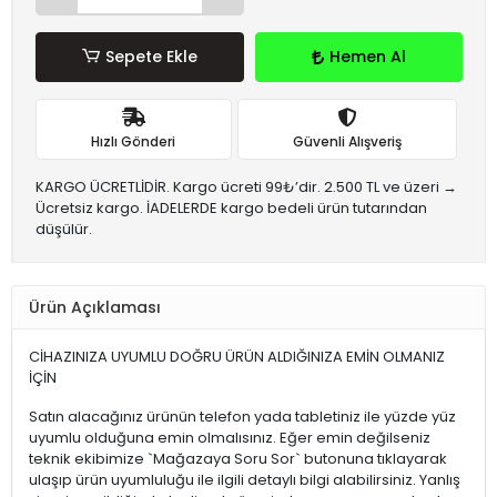
Sepete Ekle
Hemen Al
Hızlı Gönderi
Güvenli Alışveriş
KARGO ÜCRETLİDİR. Kargo ücreti 99₺’dir. 2.500 TL ve üzeri →
Ücretsiz kargo. İADELERDE kargo bedeli ürün tutarından
düşülür.
Ürün Açıklaması
CİHAZINIZA UYUMLU DOĞRU ÜRÜN ALDIĞINIZA EMİN OLMANIZ
İÇİN
Satın alacağınız ürünün telefon yada tabletiniz ile yüzde yüz
uyumlu olduğuna emin olmalısınız. Eğer emin değilseniz
teknik ekibimize `Mağazaya Soru Sor` butonuna tıklayarak
ulaşıp ürün uyumluluğu ile ilgili detaylı bilgi alabilirsiniz. Yanlış