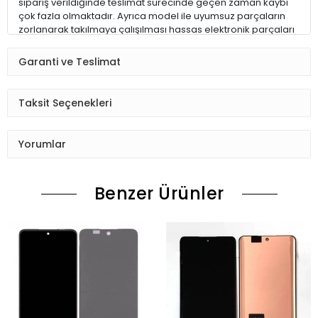
sipariş verildiğinde teslimat sürecinde geçen zaman kaybı
çok fazla olmaktadır. Ayrıca model ile uyumsuz parçaların
zorlanarak takılmaya çalışılması hassas elektronik parçaları
ve hatta cihazınızı kullanılamaz hale getirebilir.
Garanti ve Teslimat
ALACAĞIM ÜRÜN İÇİN DOĞRU MODELİ NASIL BULABİLİRİM ?
Taksit Seçenekleri
1 – Eğer cihazınız çalışıyorsa; telefonunuzun Ayarlar > Telefon
Hakkında kısmına girerek model numarasını alabilirsiniz
Yorumlar
2 – Eğer telefonunuzun bataryası çıkabilen bir model ise
bataryayı çıkarın, telefonun batarya yatağındaki etiketin
üzerinden model numarasını alabilirsiniz.
Benzer Ürünler
3 – Eğer hiçbir şekilde model numarasını bulamazsanız
lütfen bizimle iletişime geçerek emin olunuz.
ÜRÜN TESLİMATI
Tüm cep telefonu yedek parça siparişleriniz hafta içi saat
15:30’ a kadar, Cumartesi ise saat 11:00’e kadar AYNI GÜN