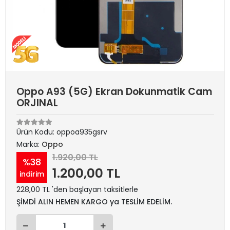
Oppo A93 (5G) Ekran Dokunmatik Cam
ORJINAL
Ürün Kodu:
oppoa935gsrv
Marka:
Oppo
1.920,00 TL
%38
1.200,00 TL
indirim
228,00 TL 'den başlayan taksitlerle
ŞİMDİ ALIN HEMEN KARGO ya TESLİM EDELİM.