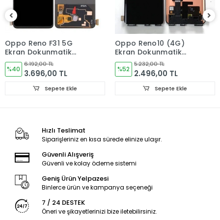
Tüm cep telefonu yedek parça siparişleriniz hafta içi saat
15:30’ a kadar, Cumartesi ise saat 11:00’e kadar AYNI GÜN
kargoya verilir.
Oppo Reno F31 5G
Oppo Reno10 (4G)
Pazar ve resmi tatillerde verdiğiniz siparişler bir sonraki iş
Ekran Dokunmatik
Ekran Dokunmatik
günü içerisinde kargoya verilir.
Cam ORJINAL
Cam ORJINAL
6.192,00 TL
5.232,00 TL
%40
%52
ÜRÜN GÖNDERİMİ
3.696,00 TL
2.496,00 TL
Ürünler paketleme aşamasında kontrol edilmektedir.
Sepete Ekle
Sepete Ekle
Tüm ürünler ambalajında sert kutuda kargo şartlarına
dayanacak ve hasar görmeyecek şekilde paketlenerek
gönderilmektedir.
Hızlı Teslimat
Siparişleriniz en kısa sürede elinize ulaşır.
GARANTİ DURUMU
Güvenli Alışveriş
Kullanıcıdan kaynaklanan sorunlar garanti kapsamı
Güvenli ve kolay ödeme sistemi
dışındadır!
Geniş Ürün Yelpazesi
İADE VE DEĞİŞİM KURALLARI
Binlerce ürün ve kampanya seçeneği
7 / 24 DESTEK
LCD Ekran, Kasa, Kapak, Bataryalar ve diğer aldığınız iç
Öneri ve şikayetlerinizi bize iletebilirsiniz.
akşamlarda ürünün hasar görmemiş olması gerekmektedir.