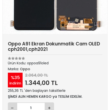
Oppo A91 Ekran Dokunmatik Cam OLED
cph2001,cph2021
Ürün Kodu:
oppoa91oled
Marka:
Oppo
2.064,00 TL
%35
1.344,00 TL
indirim
255,36 TL 'den başlayan taksitlerle
ŞİMDİ ALIN HEMEN KARGO ya TESLİM EDELİM.