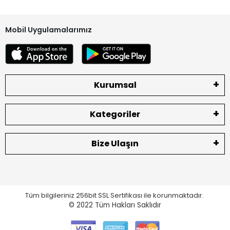
Aldığınız ürünleri montaj yapmadan vida takmadan ilk etapta
soketleri ile deneyip çalıştığını gördükten sonra montajını
Mobil Uygulamalarımız
yapın.
Vidası takılan ürünlerde, kırık, lehimli, jelatinsiz etiketsiz
ekranlarda hata müşteriden kaynaklı ise yedek parça
olduğu için sizlere bu konuda yardımcı olamamaktayız.
Kurumsal
Bataryaların soketleri hasarlı olmamalıdır.
Ekranların iç LCD kısmı ve dış dokunmatik bölümünde çizik vs
bulunmamalıdır.
Kategoriler
Arka jelatinleri sökülmemeli ve yapıştırıcı olmamalıdır.
Bize Ulaşın
İade ve değişimlerde gönderinizi mutlaka YURTİÇİ KARGO
firması ile yapınız.
Diğer kargo şirketleri ile gelen paketler kabul
edilmemektedir. Kargodan teslim aldığınız ürünleri teslimat
Tüm bilgileriniz 256bit SSL Sertifikası ile korunmaktadır.
sırasında mutlaka kontrol ediniz.
© 2022
Tüm Hakları Saklıdır
Herhangi bir eksik ve hasar olması durumunda lütfen teslim
almadan tutanak ile geri gönderiniz. Tutanaksız gönderim