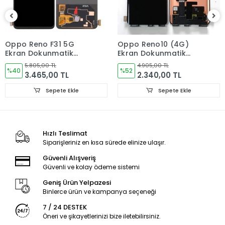
hafta içi saat 15:30’ a kadar, Cumartesi ise saat 11:00’e kadar
AYNI GÜN kargoya verilir.
Pazar ve resmi tatillerde verdiğiniz siparişler bir sonraki iş
günü içerisinde kargoya verilir.
Oppo Reno F31 5G
Oppo Reno10 (4G)
Ekran Dokunmatik
Ekran Dokunmatik
ÜRÜN GÖNDERİMİ
Cam ORJINAL
Cam ORJINAL
5.805,00 TL
4.905,00 TL
%40
%52
Ürünler paketleme aşamasında kontrol edilmektedir.
3.465,00 TL
2.340,00 TL
Tüm ürünler ambalajında sert kutuda kargo şartlarına
Sepete Ekle
Sepete Ekle
dayanacak ve hasar görmeyecek şekilde paketlenerek
gönderilmektedir.
GARANTİ DURUMU
Hızlı Teslimat
Siparişleriniz en kısa sürede elinize ulaşır.
Kullanıcıdan kaynaklanan sorunlar garanti kapsamı
dışındadır!
Güvenli Alışveriş
Güvenli ve kolay ödeme sistemi
İADE VE DEĞİŞİM KURALLARI
Geniş Ürün Yelpazesi
LCD Ekran, Kasa, Kapak, Bataryalar ve diğer aldığınız iç
Binlerce ürün ve kampanya seçeneği
akşamlarda ürünün hasar görmemiş olması gerekmektedir.
7 / 24 DESTEK
Öneri ve şikayetlerinizi bize iletebilirsiniz.
Aldığınız ürünleri montaj yapmadan vida takmadan ilk etapta