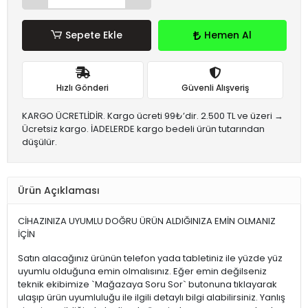
Sepete Ekle
Hemen Al
Hızlı Gönderi
Güvenli Alışveriş
KARGO ÜCRETLİDİR. Kargo ücreti 99₺’dir. 2.500 TL ve üzeri →
Ücretsiz kargo. İADELERDE kargo bedeli ürün tutarından
düşülür.
Ürün Açıklaması
CİHAZINIZA UYUMLU DOĞRU ÜRÜN ALDIĞINIZA EMİN OLMANIZ
İÇİN
Satın alacağınız ürünün telefon yada tabletiniz ile yüzde yüz
uyumlu olduğuna emin olmalısınız. Eğer emin değilseniz
teknik ekibimize `Mağazaya Soru Sor` butonuna tıklayarak
ulaşıp ürün uyumluluğu ile ilgili detaylı bilgi alabilirsiniz. Yanlış