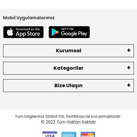
kontrol ediniz. Herhangi bir eksik ve hasar olması durumunda
lütfen teslim almadan tutanak ile geri gönderiniz. Tutanaksız
gönderim lütfen yapmayınız.
Mobil Uygulamalarımız
Ürün Durumu
SIFIR ÜRÜN
Ekran Türü
ÇITASIZ
Kurumsal
Ekran Kalite Durumu
ORJINAL
Kategoriler
Bize Ulaşın
Tüm bilgileriniz 256bit SSL Sertifikası ile korunmaktadır.
© 2022
Tüm Hakları Saklıdır