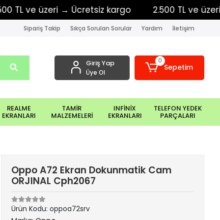
L ve üzeri → Ücretsiz kargo
2.500 TL ve üzeri → Ü
Sipariş Takip
Sıkça Sorulan Sorular
Yardım
İletişim
0
Giriş Yap
Sepetim
Üye Ol
REALME
TAMİR
INFİNİX
TELEFON YEDEK
EKRANLARI
MALZEMELERİ
EKRANLARI
PARÇALARI
Oppo A72 Ekran Dokunmatik Cam
ORJINAL Cph2067
Ürün Kodu:
oppoa72srv