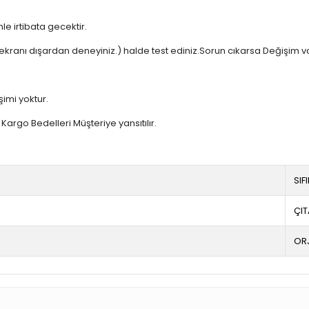
e irtibata gecektir.
ekranı dışardan deneyiniz.) halde test ediniz.Sorun cıkarsa Değişim v
şimi yoktur.
argo Bedelleri Müşteriye yansıtılır.
SIF
ÇIT
OR