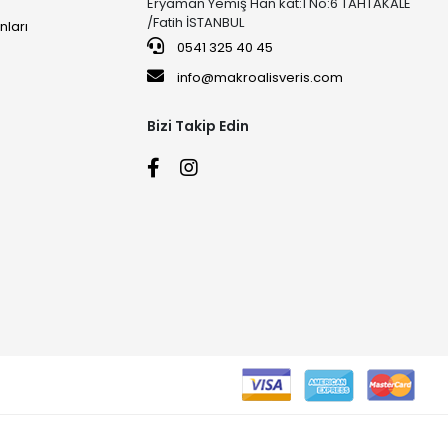
Eryaman Yemiş Han kat:1 No:6 TAHTAKALE
/Fatih İSTANBUL
nları
0541 325 40 45
info@makroalisveris.com
Bizi Takip Edin