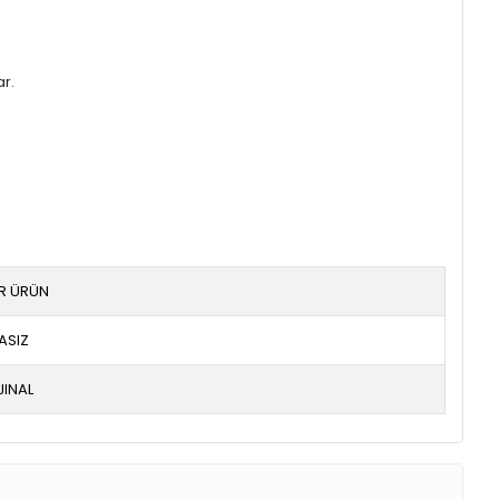
ar.
IR ÜRÜN
ASIZ
JINAL