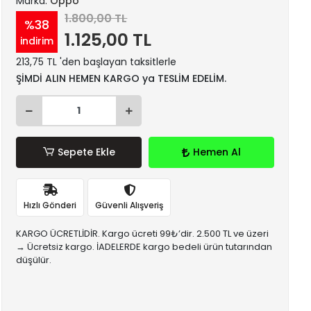
Marka:
Oppo
1.800,00 TL
%38
1.125,00 TL
indirim
213,75 TL 'den başlayan taksitlerle
ŞİMDİ ALIN HEMEN KARGO ya TESLİM EDELİM.
Sepete Ekle
Hemen Al
Hızlı Gönderi
Güvenli Alışveriş
KARGO ÜCRETLİDİR. Kargo ücreti 99₺’dir. 2.500 TL ve üzeri
→ Ücretsiz kargo. İADELERDE kargo bedeli ürün tutarından
düşülür.