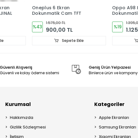
6 Ekran
Oppo A98 Ekran
ik Cam TFT
Dokunmatik Cam Çıtalı
CPH2529
5,00 TL
1.395,00 TL
%19
0,00 TL
1.125,00 TL
Sepete Ekle
Sepete Ekle
Güvenli Alışveriş
Geniş Ürün Yelpazesi
Güvenli ve kolay ödeme sistemi
Binlerce ürün ve kampany
Kurumsal
Kategoriler
Hakkımızda
Apple Ekranları
Gizlilik Sözleşmesi
Samsung Ekranları
İletişim
Xiaomi Ekranları