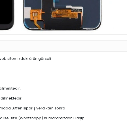
 web sitemizdeki ürün görseli
dilmektedir.
edilmektedir.
şamada Lütfen sipariş verdikten sonra
 varsa ise Bize (Whatshapp) numaramızdan ulaşıp