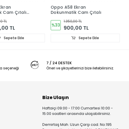
Oppo A58 Ekran
Oppo A5 (5G) Ekran
Dokunmatik Cam Çıtalı
Dokunmatik Cam CPH27
1.350,00 TL
1.125,00 TL
%33
%40
900,00 TL
675,00 TL
Sepete Ekle
Sepete Ekle
7 / 24 DESTEK
a seçeneği
Öneri ve şikayetlerinizi bize iletebilirsiniz.
Bize Ulaşın
Haftaiçi 09:00 - 17:00 Cumartesi 10:00 -
15:00 saatleri arasında ulaşabilirsiniz.
Demirtaş Mah. Uzun Çarşı cad. No:195