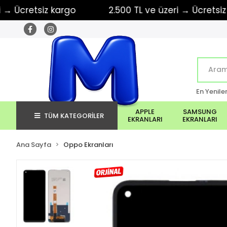
cretsiz kargo
2.500 TL ve üzeri → Ücretsiz kar
En Yenile
APPLE
SAMSUNG
TÜM KATEGORİLER
EKRANLARI
EKRANLARI
Ana Sayfa
Oppo Ekranları