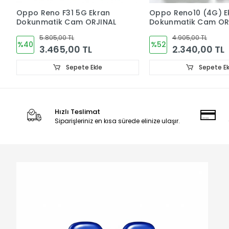
Ekran
Oppo Reno10 (4G) Ekran
Oneplus 
RJINAL
Dokunmatik Cam ORJINAL
Dokunmat
4.905,00 TL
1.57
%52
%43
L
2.340,00 TL
90
Ekle
Sepete Ekle
Hızlı Teslimat
Siparişleriniz en kısa sürede elinize ulaşır.