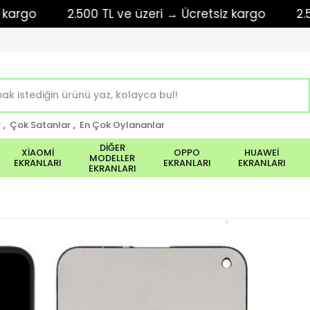
go
2.500 TL ve üzeri → Ücretsiz kargo
2.500 T
r
,
Çok Satanlar
,
En Çok Oylananlar
DİĞER
XİAOMİ
OPPO
HUAWEİ
MODELLER
EKRANLARI
EKRANLARI
EKRANLARI
EKRANLARI