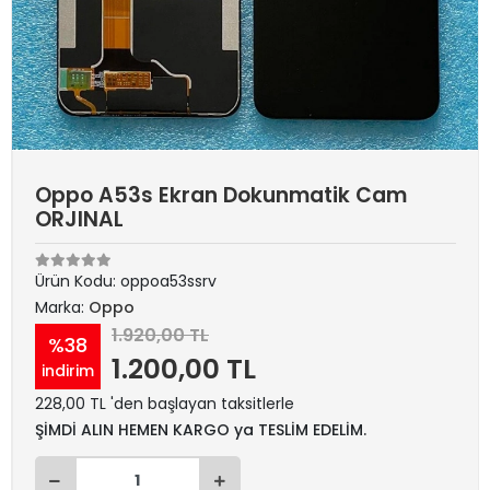
Oppo A53s Ekran Dokunmatik Cam
ORJINAL
Ürün Kodu:
oppoa53ssrv
Marka:
Oppo
1.920,00 TL
%38
1.200,00 TL
indirim
228,00 TL 'den başlayan taksitlerle
ŞİMDİ ALIN HEMEN KARGO ya TESLİM EDELİM.