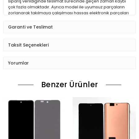
sipariş verildiğinde teslimat sürecinde geçen zaman kaybı
çok fazla olmaktadır. Ayrıca model ile uyumsuz parçaların
zorlanarak takılmaya çalışılması hassas elektronik parçaları
ve hatta cihazınızı kullanılamaz hale getirebilir.
Garanti ve Teslimat
ALACAĞIM ÜRÜN İÇİN DOĞRU MODELİ NASIL BULABİLİRİM ?
Taksit Seçenekleri
1 – Eğer cihazınız çalışıyorsa; telefonunuzun Ayarlar > Telefon
Hakkında kısmına girerek model numarasını alabilirsiniz
Yorumlar
2 – Eğer telefonunuzun bataryası çıkabilen bir model ise
bataryayı çıkarın, telefonun batarya yatağındaki etiketin
üzerinden model numarasını alabilirsiniz.
Benzer Ürünler
3 – Eğer hiçbir şekilde model numarasını bulamazsanız
lütfen bizimle iletişime geçerek emin olunuz.
ÜRÜN TESLİMATI
Tüm cep telefonu yedek parça siparişleriniz hafta içi saat
15:30’ a kadar, Cumartesi ise saat 11:00’e kadar AYNI GÜN