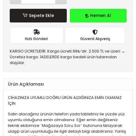
Sepete Ekle
Hemen Al
Hızlı Gönderi
Güvenli Alışveriş
KARGO ÜCRETLİDİR. Kargo ücreti 99₺’dir. 2.500 TL ve üzeri →
Ücretsiz kargo. İADELERDE kargo bedeli ürün tutarından
düşülür.
Ürün Açıklaması
CİHAZINIZA UYUMLU DOĞRU ÜRÜN ALDIĞINIZA EMİN OLMANIZ
İÇİN
Satın alacağınız ürünün telefon yada tabletiniz ile yüzde yüz
uyumlu olduğuna emin olmalısınız. Eğer emin değilseniz
teknik ekibimize `Mağazaya Soru Sor` butonuna tıklayarak
ulaşıp ürün uyumluluğu ile ilgili detaylı bilgi alabilirsiniz. Yanlış