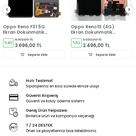
kargoya verilir. Pazar ve resmi tatillerde verdiğiniz siparişler
bir sonraki iş günü içerisinde kargoya verilir.
Oppo Reno F31 5G
Oppo Reno10 (4G)
ÜRÜN GÖNDERİMİ
Ekran Dokunmatik
Ekran Dokunmatik
Cam ORJINAL
Cam ORJINAL
Ürünler paketleme aşamasında kontrol edilmektedir. Tüm
6.192,00 TL
5.232,00 TL
%40
%52
3.696,00 TL
2.496,00 TL
ürünler ambalajında sert kutuda kargo şartlarına dayanacak
ve hasar görmeyecek şekilde paketlenerek
Sepete Ekle
Sepete Ekle
gönderilmektedir.
GARANTİ DURUMU
Hızlı Teslimat
Siparişleriniz en kısa sürede elinize ulaşır.
Kullanıcıdan kaynaklanan sorunlar garanti kapsamı
dışındadır!
Güvenli Alışveriş
Güvenli ve kolay ödeme sistemi
Geniş Ürün Yelpazesi
İADE VE DEĞİŞİM KURALLARI
Binlerce ürün ve kampanya seçeneği
7 / 24 DESTEK
LCD Ekran, Kasa, Kapak, Bataryalar ve diğer aldığınız iç
Öneri ve şikayetlerinizi bize iletebilirsiniz.
akşamlarda ürünün hasar görmemiş olması gerekmektedir.