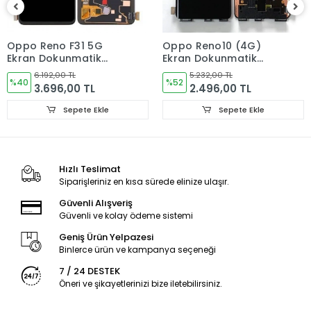
iadelerinde Kargo Bedelleri Müşteriye yansıtılır.
Ürün Değişimler "Garanti ve iade" Kısmını takip ediniz.
Oppo Reno F31 5G
Oppo Reno10 (4G)
Ekran Dokunmatik
Ekran Dokunmatik
Ürün Durumu
SIFIR ÜRÜN
Cam ORJINAL
Cam ORJINAL
6.192,00 TL
5.232,00 TL
%40
%52
3.696,00 TL
2.496,00 TL
Ekran Türü
ÇITASIZ
Sepete Ekle
Sepete Ekle
Hızlı Teslimat
Siparişleriniz en kısa sürede elinize ulaşır.
Güvenli Alışveriş
Güvenli ve kolay ödeme sistemi
Geniş Ürün Yelpazesi
Binlerce ürün ve kampanya seçeneği
7 / 24 DESTEK
Öneri ve şikayetlerinizi bize iletebilirsiniz.