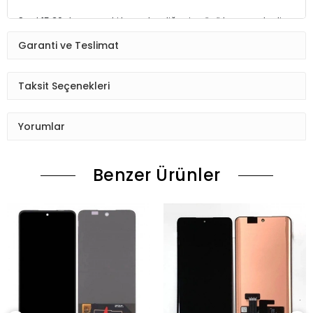
Saat 15:30 dan sonraki kargolar,diğer iş günü kargoya teslim
edilmektedir.
Garanti ve Teslimat
Ürün sipariş verdiğinizde Sizi Sms ile bilgilendireceğiz her
aşamada Lütfen sipariş verdikten sonra
Taksit Seçenekleri
Siparişiniz kontrol ediniz.Telefon adres email gibi yanlışlık
varsa ise Bize (Whatshapp) numaramızdan ulaşıp
Yorumlar
düzenlenmesini isteyiniz.
Ürün stok kalmaması gibi durumlarda Müşteri Temsilcimiz
Benzer Ürünler
Sizinle irtibata gecektir.
Ürün elinize Ulaşınca Demonte (ekran soketi takıp cihazı acıp
ekranı dışardan deneyiniz.) halde test ediniz.Sorun cıkarsa
Değişim var.
Sorun yoksa Montajına Başlayın Sorumluluk Size aittir.
Montajı yapılmış,yapıştırılmış,kullanılmış ürünlerin iade ve
değişimi yoktur.
Ürün Değişimlerinde KARGO bedeli Bize aittir.Ürün