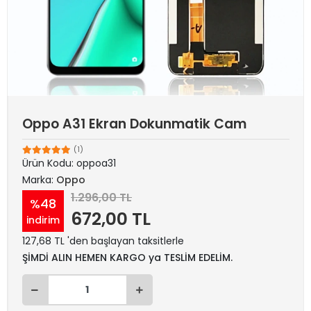
Oppo A31 Ekran Dokunmatik Cam
(1)
Ürün Kodu:
oppoa31
Marka:
Oppo
1.296,00 TL
%48
672,00 TL
indirim
127,68 TL 'den başlayan taksitlerle
ŞİMDİ ALIN HEMEN KARGO ya TESLİM EDELİM.