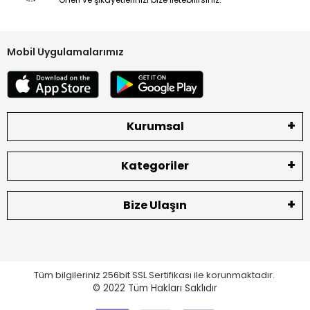
⚠️ Önemli Bilgilendirme
Elektronik yedek parça olduğu için:
Mobil Uygulamalarımız
Montaj yapılmış ürünlerde iade kabul edilmez
Sipariş vermeden önce
model kontrolü yapılması
önerilir
Kurumsal
Ürün Durumu
SIFIR ÜRÜN
Kategoriler
Ekran Türü
ÇITASIZ
Bize Ulaşın
Tüm bilgileriniz 256bit SSL Sertifikası ile korunmaktadır.
© 2022
Tüm Hakları Saklıdır