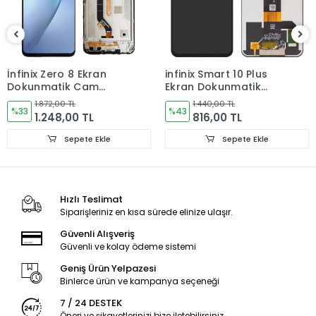
?️ Cihaz Uyum Garantisi
Bu ürün
yalnızca itel S16 modeli
ile uyumludur.
İnfinix Zero 8 Ekran
infinix Smart 10 Plus
✔ Uyumsuzluk durumunda
Dokunmatik Cam
Ekran Dokunmatik
✔ Montaj yapılmamış olması şartıyla
Çıtalı X687
Cam
1.872,00 TL
1.440,00 TL
✔ İade kabul edilir
%33
%43
1.248,00 TL
816,00 TL
Net, açık, tartışmasız.
Sepete Ekle
Sepete Ekle
? Teslimat & Gönderim
Hızlı Teslimat
Aynı gün kargo
Siparişleriniz en kısa sürede elinize ulaşır.
İstanbul içi
elden teslim veya kurye seçeneği
Güvenli Alışveriş
Güvenli ve kolay ödeme sistemi
Güvenli paketleme ile gönderim
Geniş Ürün Yelpazesi
Teknik servis için pratik,
Binlerce ürün ve kampanya seçeneği
son kullanıcı için güvenli.
7 / 24 DESTEK
Öneri ve şikayetlerinizi bize iletebilirsiniz.