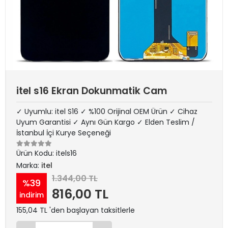
itel s16 Ekran Dokunmatik Cam
✓ Uyumlu: itel S16 ✓ %100 Orijinal OEM Ürün ✓ Cihaz
Uyum Garantisi ✓ Aynı Gün Kargo ✓ Elden Teslim /
İstanbul İçi Kurye Seçeneği
Ürün Kodu:
itels16
Marka:
itel
1.344,00 TL
%39
816,00 TL
indirim
155,04 TL 'den başlayan taksitlerle