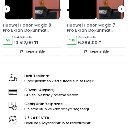
Ürün Değişimlerinde KARGO bedeli Bize aittir.Ürün
iadelerinde Kargo Bedelleri Müşteriye yansıtılır.
Ürün Değişimler "Garanti ve iade" Kısmını takip ediniz.
Huawei Honor Magic 8
Huawei Honor Magic 7
Pro Ekran Dokunmatik
Pro Ekran Dokunmatik
Ürün Durumu
SIFIR ÜRÜN
Cam ORJINAL
Cam ORJINAL
11.472,00 TL
7.632,00 TL
%8
%16
10.512,00 TL
6.384,00 TL
Ekran Türü
ÇITASIZ
Sepete Ekle
Sepete Ekle
Hızlı Teslimat
Siparişleriniz en kısa sürede elinize ulaşır.
Güvenli Alışveriş
Güvenli ve kolay ödeme sistemi
Geniş Ürün Yelpazesi
Binlerce ürün ve kampanya seçeneği
7 / 24 DESTEK
Öneri ve şikayetlerinizi bize iletebilirsiniz.