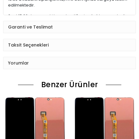
edilmektedir.
Saat 15:30 dan sonraki kargolar,diğer iş günü kargoya teslim
edilmektedir.
Garanti ve Teslimat
Ürün sipariş verdiğinizde Sizi Sms ile bilgilendireceğiz her
aşamada Lütfen sipariş verdikten sonra
Taksit Seçenekleri
Siparişiniz kontrol ediniz.Telefon adres email gibi yanlışlık
varsa ise Bize (Whatshapp) numaramızdan ulaşıp
Yorumlar
düzenlenmesini isteyiniz.
Ürün stok kalmaması gibi durumlarda Müşteri Temsilcimiz
Benzer Ürünler
Sizinle irtibata gecektir.
Ürün elinize Ulaşınca Demonte (ekran soketi takıp cihazı acıp
ekranı dışardan deneyiniz.) halde test ediniz.Sorun cıkarsa
Değişim var.
Sorun yoksa Montajına Başlayın Sorumluluk Size aittir.
Montajı yapılmış,yapıştırılmış,kullanılmış ürünlerin iade ve
değişimi yoktur.