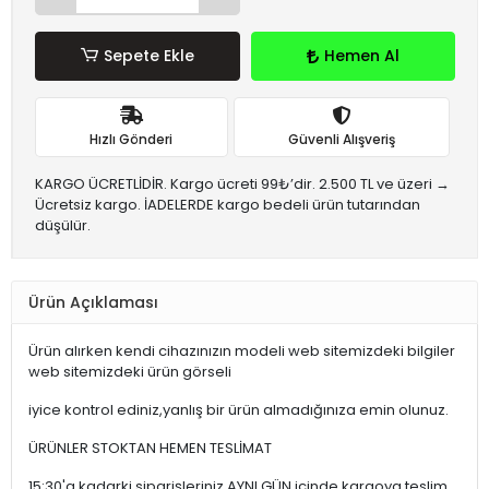
Sepete Ekle
Hemen Al
Hızlı Gönderi
Güvenli Alışveriş
KARGO ÜCRETLİDİR. Kargo ücreti 99₺’dir. 2.500 TL ve üzeri →
Ücretsiz kargo. İADELERDE kargo bedeli ürün tutarından
düşülür.
Ürün Açıklaması
Ürün alırken kendi cihazınızın modeli web sitemizdeki bilgiler
web sitemizdeki ürün görseli
iyice kontrol ediniz,yanlış bir ürün almadığınıza emin olunuz.
ÜRÜNLER STOKTAN HEMEN TESLİMAT
15:30'a kadarki siparişleriniz,AYNI GÜN içinde kargoya teslim