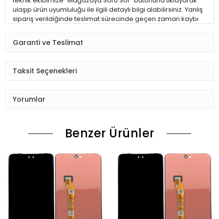
teknik ekibimize `Mağazaya Soru Sor` butonuna tıklayarak
ulaşıp ürün uyumluluğu ile ilgili detaylı bilgi alabilirsiniz. Yanlış
sipariş verildiğinde teslimat sürecinde geçen zaman kaybı
çok fazla olmaktadır. Ayrıca model ile uyumsuz parçaların
zorlanarak takılmaya çalışılması hassas elektronik parçaları
Garanti ve Teslimat
ve hatta cihazınızı kullanılamaz hale getirebilir.
ALACAĞIM ÜRÜN İÇİN DOĞRU MODELİ NASIL BULABİLİRİM ?
Taksit Seçenekleri
1 – Eğer cihazınız çalışıyorsa; telefonunuzun Ayarlar > Telefon
Hakkında kısmına girerek model numarasını alabilirsiniz
Yorumlar
2 – Eğer telefonunuzun bataryası çıkabilen bir model ise
bataryayı çıkarın, telefonun batarya yatağındaki etiketin
üzerinden model numarasını alabilirsiniz.
Benzer Ürünler
3 – Eğer hiçbir şekilde model numarasını bulamazsanız
lütfen bizimle iletişime geçerek emin olunuz.
ÜRÜN TESLİMATI
Tüm cep telefonu yedek parça siparişleriniz hafta içi saat
15:30’ a kadar, Cumartesi ise saat 11:00’e kadar AYNI GÜN
kargoya verilir. Pazar ve resmi tatillerde verdiğiniz siparişler
bir sonraki iş günü içerisinde kargoya verilir.