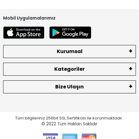
Kargodan teslim aldığınız ürünleri teslimat sırasında mutlaka
kontrol ediniz. Herhangi bir eksik ve hasar olması durumunda
Mobil Uygulamalarımız
lütfen teslim almadan tutanak ile geri gönderiniz. Tutanaksız
gönderim lütfen yapmayınız.
Ürün Durumu
SIFIR ÜRÜN
Kurumsal
Ekran Türü
ÇITALI
Kategoriler
Ekran Kalite Durumu
ORJINAL
Ekran Versioyonu
4G
Bize Ulaşın
Tüm bilgileriniz 256bit SSL Sertifikası ile korunmaktadır.
© 2022
Tüm Hakları Saklıdır