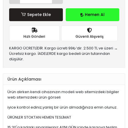
Sepete Ekle
Hemen Al
Hızlı Gönderi
Güvenli Alışveriş
KARGO ÜCRETLİDİR. Kargo ücreti 99₺’dir. 2.500 TL ve üzeri →
Ücretsiz kargo. İADELERDE kargo bedeli ürün tutarından
düşülür.
Ürün Açıklaması
Ürün alırken kendi cihazınızın modeli web sitemizdeki bilgiler
web sitemizdeki ürün görseli
iyice kontrol ediniz,yanlış bir ürün almadığınıza emin olunuz.
ÜRÜNLER STOKTAN HEMEN TESLİMAT
15:30'a kadarki siparişleriniz,AYNI GÜN içinde kargoya teslim