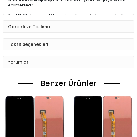
edilmektedir.
Saat 15:30 dan sonraki kargolar,diğer iş günü kargoya teslim
edilmektedir.
Garanti ve Teslimat
Ürün sipariş verdiğinizde Sizi Sms ile bilgilendireceğiz her
aşamada Lütfen sipariş verdikten sonra
Taksit Seçenekleri
Siparişiniz kontrol ediniz.Telefon adres email gibi yanlışlık
varsa ise Bize (Whatshapp) numaramızdan ulaşıp
Yorumlar
düzenlenmesini isteyiniz.
Ürün stok kalmaması gibi durumlarda Müşteri Temsilcimiz
Benzer Ürünler
Sizinle irtibata gecektir.
Ürün elinize Ulaşınca Demonte (ekran soketi takıp cihazı acıp
ekranı dışardan deneyiniz.) halde test ediniz.Sorun cıkarsa
Değişim var.
Sorun yoksa Montajına Başlayın Sorumluluk Size aittir.
Montajı yapılmış,yapıştırılmış,kullanılmış ürünlerin iade ve
değişimi yoktur.