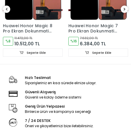
Ürün Değişimlerinde KARGO bedeli Bize aittir.Ürün
iadelerinde Kargo Bedelleri Müşteriye yansıtılır.
Ürün Değişimler "Garanti ve iade" Kısmını takip ediniz.
Huawei Honor Magic 8
Huawei Honor Magic 7
Pro Ekran Dokunmatik
Pro Ekran Dokunmatik
Ürün Durumu
SIFIR ÜRÜN
Cam ORJINAL
Cam ORJINAL
11.472,00 TL
7.632,00 TL
%8
%16
10.512,00 TL
6.384,00 TL
Ekran Türü
ÇITASIZ
Sepete Ekle
Sepete Ekle
Ekran Kalite Durumu
ORJINAL
Hızlı Teslimat
Siparişleriniz en kısa sürede elinize ulaşır.
Güvenli Alışveriş
Güvenli ve kolay ödeme sistemi
Geniş Ürün Yelpazesi
Binlerce ürün ve kampanya seçeneği
7 / 24 DESTEK
Öneri ve şikayetlerinizi bize iletebilirsiniz.