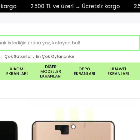
go
2.500 TL ve üzeri → Ücretsiz kargo
2.500 T
r
,
Çok Satanlar
,
En Çok Oylananlar
DİĞER
XİAOMİ
OPPO
HUAWEİ
MODELLER
EKRANLARI
EKRANLARI
EKRANLARI
EKRANLARI