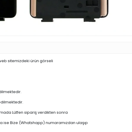
 web sitemizdeki ürün görseli
dilmektedir.
edilmektedir.
şamada Lütfen sipariş verdikten sonra
 varsa ise Bize (Whatshapp) numaramızdan ulaşıp