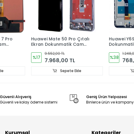
50 Pro Çıtalı
Huawei Y6S Çıtalı Ekran
Hu
nmatik Cam
Dokunmatik Cam
Ek
OL
 TL
1.248,00 TL
%38
%2
,00 TL
768,00 TL
Sepete Ekle
Sepete Ekle
Güvenli Alışveriş
Geniş Ürün Yelpazesi
Güvenli ve kolay ödeme sistemi
Binlerce ürün ve kampany
Kurumsal
Kategoriler