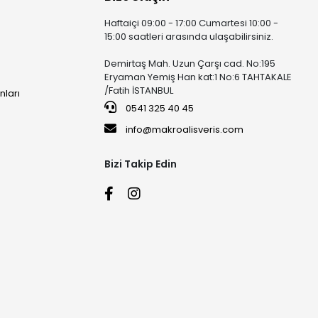
Haftaiçi 09:00 - 17:00 Cumartesi 10:00 -
15:00 saatleri arasında ulaşabilirsiniz.
Demirtaş Mah. Uzun Çarşı cad. No:195
Eryaman Yemiş Han kat:1 No:6 TAHTAKALE
/Fatih İSTANBUL
nları
0541 325 40 45
info@makroalisveris.com
Bizi Takip Edin