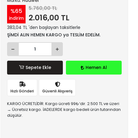
Marka:
Huawei
5.760,00 TL
%65
2.016,00 TL
indirim
383,04 TL 'den başlayan taksitlerle
ŞİMDİ ALIN HEMEN KARGO ya TESLİM EDELİM.
Sepete Ekle
Hemen Al
Hızlı Gönderi
Güvenli Alışveriş
KARGO ÜCRETLİDİR. Kargo ücreti 99₺’dir. 2.500 TL ve üzeri
→ Ücretsiz kargo. İADELERDE kargo bedeli ürün tutarından
düşülür.