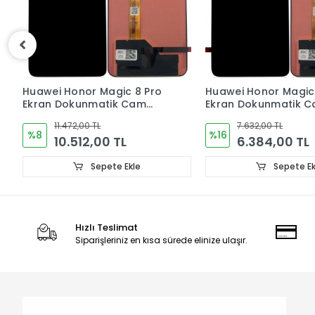
 Pro
Huawei Honor Magic 7 Pro
Huawei Mate 
m
Ekran Dokunmatik Cam
Ekran Doku
ORJINAL
ORJINAL
7.632,00 TL
9.552,00
%16
%17
6.384,00 TL
7.968
e
Sepete Ekle
Hızlı Teslimat
Siparişleriniz en kısa sürede elinize ulaşır.