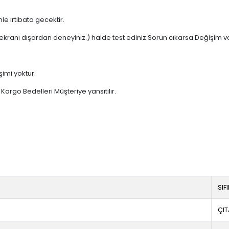
e irtibata gecektir.
ekranı dışardan deneyiniz.) halde test ediniz.Sorun cıkarsa Değişim v
şimi yoktur.
argo Bedelleri Müşteriye yansıtılır.
SIF
ÇIT