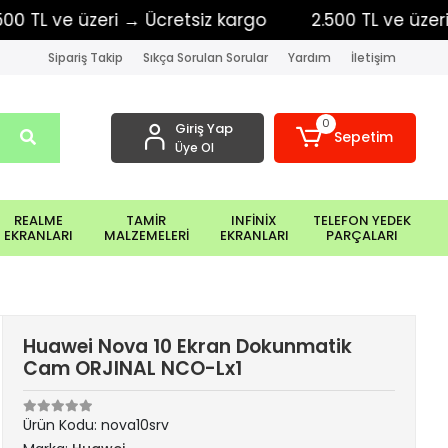
L ve üzeri → Ücretsiz kargo
2.500 TL ve üzeri → Ü
Sipariş Takip
Sıkça Sorulan Sorular
Yardım
İletişim
0
Giriş Yap
Sepetim
Üye Ol
REALME
TAMİR
INFİNİX
TELEFON YEDEK
EKRANLARI
MALZEMELERİ
EKRANLARI
PARÇALARI
Huawei Nova 10 Ekran Dokunmatik
Cam ORJINAL NCO-Lx1
Ürün Kodu:
nova10srv