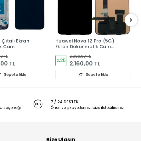
awei Nova 12 Pro (5G)
Huawei Honor 400 Lite
ran Dokunmatik Cam
Ekran Dokunmatik Cam
ED ADA-AL00
ORJiNAL abr-nx1
2.880,00 TL
4.080,00 TL
5
%51
2.160,00 TL
2.016,00 TL
Sepete Ekle
Sepete Ekle
7 / 24 DESTEK
a seçeneği
Öneri ve şikayetlerinizi bize iletebilirsiniz.
Bize Ulaşın