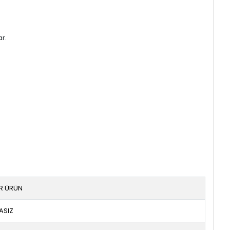
ar.
IR ÜRÜN
ASIZ