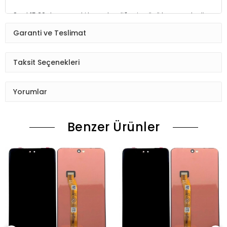
Saat 15:30 dan sonraki kargolar,diğer iş günü kargoya teslim
edilmektedir.
Garanti ve Teslimat
Ürün sipariş verdiğinizde Sizi Sms ile bilgilendireceğiz her
aşamada Lütfen sipariş verdikten sonra
Taksit Seçenekleri
Siparişiniz kontrol ediniz.Telefon adres email gibi yanlışlık
varsa ise Bize (Whatshapp) numaramızdan ulaşıp
Yorumlar
düzenlenmesini isteyiniz.
Ürün stok kalmaması gibi durumlarda Müşteri Temsilcimiz
Benzer Ürünler
Sizinle irtibata gecektir.
Ürün elinize Ulaşınca Demonte (ekran soketi takıp cihazı acıp
ekranı dışardan deneyiniz.) halde test ediniz.Sorun cıkarsa
Değişim var.
Sorun yoksa Montajına Başlayın Sorumluluk Size aittir.
Montajı yapılmış,yapıştırılmış,kullanılmış ürünlerin iade ve
değişimi yoktur.
Ürün Değişimlerinde KARGO bedeli Bize aittir.Ürün