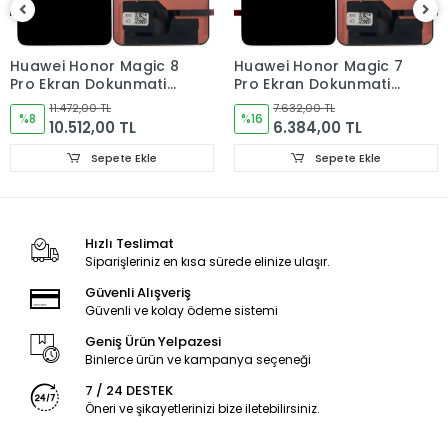
iadelerinde Kargo Bedelleri Müşteriye yansıtılır.
Ürün Değişimler "Garanti ve iade" Kısmını takip ediniz.
Huawei Honor Magic 8
Huawei Honor Magic 7
Pro Ekran Dokunmatik
Pro Ekran Dokunmatik
Ürün Durumu
SIFIR ÜRÜN
Cam ORJINAL
Cam ORJINAL
11.472,00 TL
7.632,00 TL
%8
%16
10.512,00 TL
6.384,00 TL
Ekran Türü
ÇITASIZ
Sepete Ekle
Sepete Ekle
Hızlı Teslimat
Siparişleriniz en kısa sürede elinize ulaşır.
Güvenli Alışveriş
Güvenli ve kolay ödeme sistemi
Geniş Ürün Yelpazesi
Binlerce ürün ve kampanya seçeneği
7 / 24 DESTEK
Öneri ve şikayetlerinizi bize iletebilirsiniz.