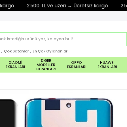
o
2.500 TL ve üzeri → Ücretsiz kargo
2.500 TL
r
,
Çok Satanlar
,
En Çok Oylananlar
DİĞER
XİAOMİ
OPPO
HUAWEİ
MODELLER
EKRANLARI
EKRANLARI
EKRANLARI
EKRANLARI