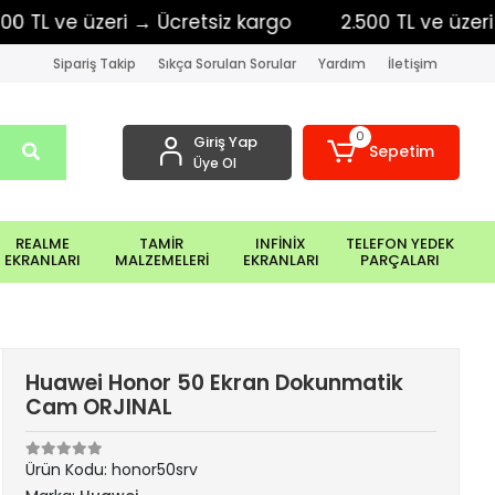
 ve üzeri → Ücretsiz kargo
2.500 TL ve üzeri → Üc
Sipariş Takip
Sıkça Sorulan Sorular
Yardım
İletişim
0
Giriş Yap
Sepetim
Üye Ol
REALME
TAMİR
INFİNİX
TELEFON YEDEK
EKRANLARI
MALZEMELERİ
EKRANLARI
PARÇALARI
Huawei Honor 50 Ekran Dokunmatik
Cam ORJINAL
Ürün Kodu:
honor50srv