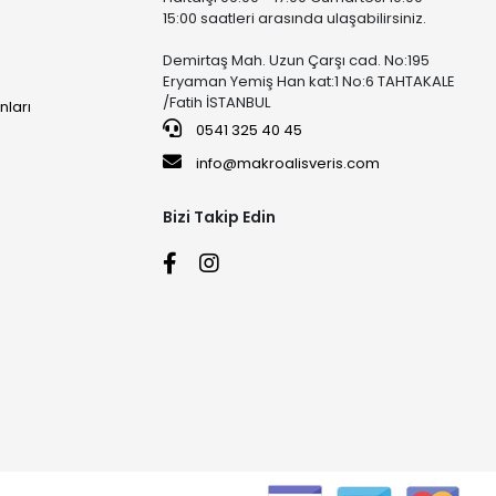
15:00 saatleri arasında ulaşabilirsiniz.
Demirtaş Mah. Uzun Çarşı cad. No:195
Eryaman Yemiş Han kat:1 No:6 TAHTAKALE
/Fatih İSTANBUL
nları
0541 325 40 45
info@makroalisveris.com
Bizi Takip Edin