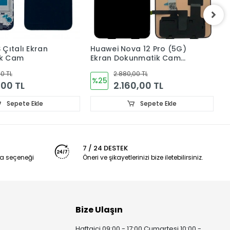
a 12 Pro (5G)
Huawei Honor 400 Lite
H
unmatik Cam
Ekran Dokunmatik Cam
D
AL00
ORJiNAL abr-nx1
00 TL
4.080,00 TL
%51
0,00 TL
2.016,00 TL
Sepete Ekle
Sepete Ekle
7 / 24 DESTEK
a seçeneği
Öneri ve şikayetlerinizi bize iletebilirsiniz.
Bize Ulaşın
Haftaiçi 09:00 - 17:00 Cumartesi 10:00 -