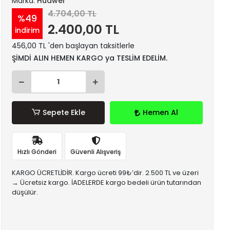
Marka:
Huawei
4.704,00 TL
%49
2.400,00 TL
indirim
456,00 TL 'den başlayan taksitlerle
ŞİMDİ ALIN HEMEN KARGO ya TESLİM EDELİM.
Sepete Ekle
Hemen Al
Hızlı Gönderi
Güvenli Alışveriş
KARGO ÜCRETLİDİR. Kargo ücreti 99₺’dir. 2.500 TL ve üzeri
→ Ücretsiz kargo. İADELERDE kargo bedeli ürün tutarından
düşülür.