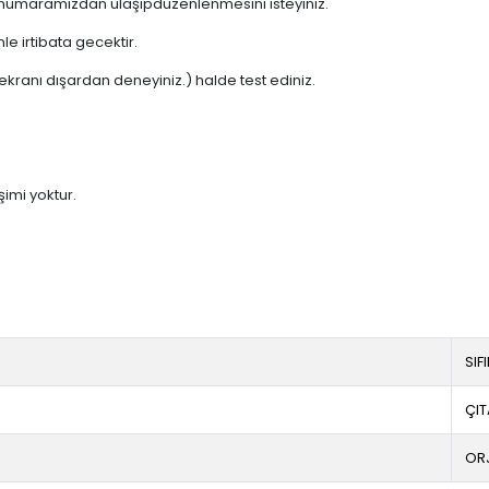
) numaramızdan ulaşıpdüzenlenmesini isteyiniz.
e irtibata gecektir.
ekranı dışardan deneyiniz.) halde test ediniz.
şimi yoktur.
SIF
ÇIT
OR