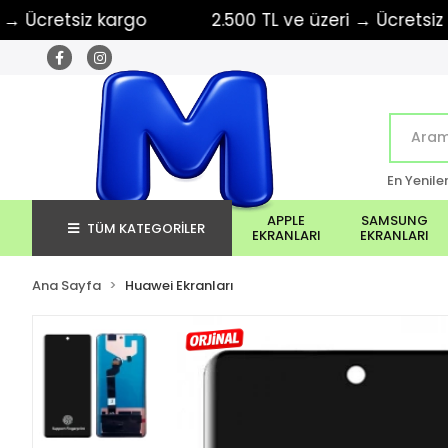
retsiz kargo
2.500 TL ve üzeri → Ücretsiz karg
En Yenile
APPLE
SAMSUNG
TÜM KATEGORİLER
EKRANLARI
EKRANLARI
Ana Sayfa
Huawei Ekranları