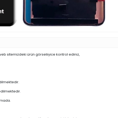
web sitemizdeki ürün görseliiyice kontrol ediniz,
dilmektedir.
edilmektedir.
şamada.