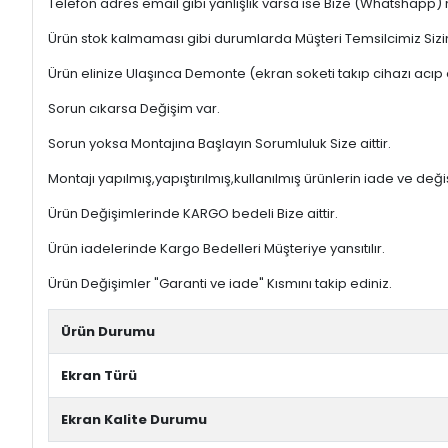
Telefon adres email gibi yanlışlık varsa ise Bize (Whatshapp
Ürün stok kalmaması gibi durumlarda Müşteri Temsilcimiz Sizinl
Ürün elinize Ulaşınca Demonte (ekran soketi takıp cihazı acıp 
Sorun cıkarsa Değişim var.
Sorun yoksa Montajına Başlayın Sorumluluk Size aittir.
Montajı yapılmış,yapıştırılmış,kullanılmış ürünlerin iade ve deği
Ürün Değişimlerinde KARGO bedeli Bize aittir.
Ürün iadelerinde Kargo Bedelleri Müşteriye yansıtılır.
Ürün Değişimler "Garanti ve iade" Kısmını takip ediniz.
Ürün Durumu
Ekran Türü
Ekran Kalite Durumu