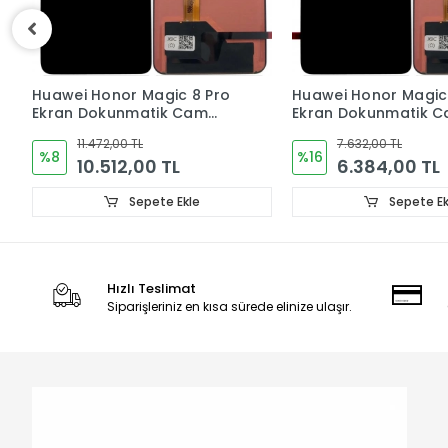
Huawei Honor Magic 7 Pro
Huawei Mate 50 Pro 
Ekran Dokunmatik Cam
Ekran Dokunmatik 
ORJINAL
ORJINAL
7.632,00 TL
9.552,00 TL
%16
%17
6.384,00 TL
7.968,00 TL
Sepete Ekle
Sepete Ek
Hızlı Teslimat
Siparişleriniz en kısa sürede elinize ulaşır.