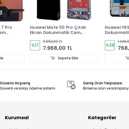
Çıtalı
Huawei Y6S Çıtalı Ekran
Huawei Nov
Cam
Dokunmatik Cam
Ekran Dok
OLED ADA-
1.248,00 TL
2.880,
%38
%25
768,00 TL
2.16
le
Sepete Ekle
Güvenli Alışveriş
Geniş Ürün Yelpazesi
Güvenli ve kolay ödeme sistemi
Binlerce ürün ve kampany
Kurumsal
Kategoriler