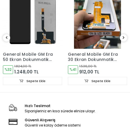
Sorun yoksa Montajına Başlayın Sorumluluk Size aittir.
Montajı yapılmış,yapıştırılmış,kullanılmış ürünlerin iade ve
değişimi yoktur.
Ürün Değişimlerinde KARGO bedeli Bize aittir.Ürün
iadelerinde Kargo Bedelleri Müşteriye yansıtılır.
Ürün Değişimler "Garanti ve iade" Kısmını takip ediniz.
General Mobile GM Era
General Mobile GM Era
50 Ekran Dokunmatik
30 Ekran Dokunmatik
Ürün Durumu
SIFIR ÜRÜN
Cam
Cam
1.824,00 TL
1.536,00 TL
%32
%41
1.248,00 TL
912,00 TL
Ekran Türü
ÇITASIZ
Sepete Ekle
Sepete Ekle
Hızlı Teslimat
Siparişleriniz en kısa sürede elinize ulaşır.
Güvenli Alışveriş
Güvenli ve kolay ödeme sistemi