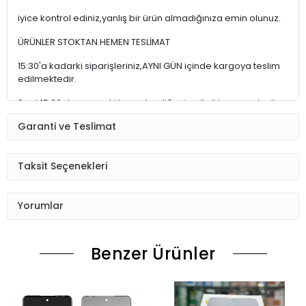
iyice kontrol ediniz,yanlış bir ürün almadığınıza emin olunuz.
ÜRÜNLER STOKTAN HEMEN TESLİMAT
15:30'a kadarki siparişleriniz,AYNI GÜN içinde kargoya teslim
edilmektedir.
Saat 15:30 dan sonraki kargolar,diğer iş günü kargoya teslim
edilmektedir.
Garanti ve Teslimat
Ürün sipariş verdiğinizde Sizi Sms ile bilgilendireceğiz her
aşamada Lütfen sipariş verdikten sonra
Taksit Seçenekleri
Siparişiniz kontrol ediniz.Telefon adres email gibi yanlışlık
varsa ise Bize (Whatshapp) numaramızdan ulaşıp
Yorumlar
düzenlenmesini isteyiniz.
Ürün stok kalmaması gibi durumlarda Müşteri Temsilcimiz
Benzer Ürünler
Sizinle irtibata gecektir.
Ürün elinize Ulaşınca Demonte (ekran soketi takıp cihazı acıp
ekranı dışardan deneyiniz.) halde test ediniz.Sorun cıkarsa
Değişim var.