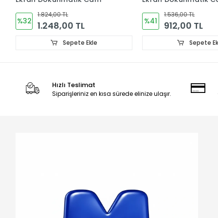
1.536,00 TL
4.176,00 TL
%41
%23
912,00 TL
3.216,00 TL
Sepete Ekle
Sepete Ek
Hızlı Teslimat
Siparişleriniz en kısa sürede elinize ulaşır.