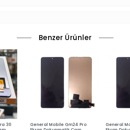
Benzer Ürünler
4 Pro
General Mobile Gm24
General M
Cam
Ekran Dokunmatik Cam
Ekran Dok