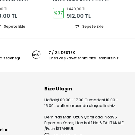
(ÇITALI)
(
00 TL
1.440,00 TL
%17
00 TL
1.200,00 TL
Sepete Ekle
Sepete Ekle
7 / 24 DESTEK
a seçeneği
Öneri ve şikayetlerinizi bize iletebilirsiniz.
Bize Ulaşın
Haftaiçi 09:00 - 17:00 Cumartesi 10:00 -
15:00 saatleri arasında ulaşabilirsiniz.
Demirtaş Mah. Uzun Çarşı cad. No:195
Eryaman Yemiş Han kat:1 No:6 TAHTAKALE
/Fatih İSTANBUL
nları