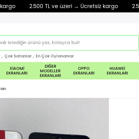
2.500 TL ve üzeri → Ücretsiz kargo
2.500 TL
r
,
Çok Satanlar
,
En Çok Oylananlar
DİĞER
XİAOMİ
OPPO
HUAWEİ
MODELLER
EKRANLARI
EKRANLARI
EKRANLARI
EKRANLARI
arı