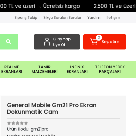
 ve üzeri → Ücretsiz kargo
2.500 TL ve üzeri → Üc
Sipariş Takip
Sıkça Sorulan Sorular
Yardım
İletişim
0
Giriş Yap
Sepetim
Üye Ol
REALME
TAMİR
INFİNİX
TELEFON YEDEK
EKRANLARI
MALZEMELERİ
EKRANLARI
PARÇALARI
General Mobile Gm21 Pro Ekran
Dokunmatik Cam
Ürün Kodu:
gm21pro