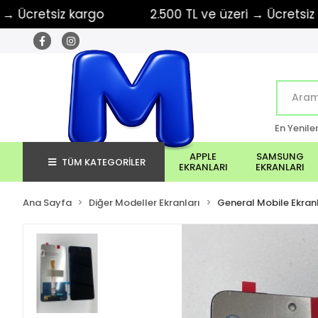
retsiz kargo
2.500 TL ve üzeri → Ücretsiz kargo
En Yenile
APPLE
SAMSUNG
TÜM KATEGORİLER
EKRANLARI
EKRANLARI
Ana Sayfa
Diğer Modeller Ekranları
General Mobile Ekranl