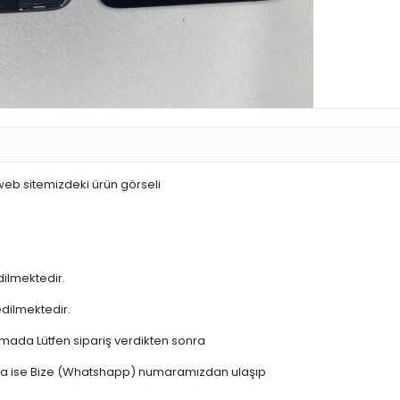
 web sitemizdeki ürün görseli
dilmektedir.
edilmektedir.
şamada Lütfen sipariş verdikten sonra
 varsa ise Bize (Whatshapp) numaramızdan ulaşıp