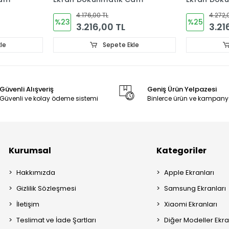
(ÇITALI)
4.272,00 TL
1.440,
%25
%37
3.216,00 TL
912,
le
Sepete Ekle
Güvenli Alışveriş
Geniş Ürün Yelpazesi
Güvenli ve kolay ödeme sistemi
Binlerce ürün ve kampany
Kurumsal
Kategoriler
Hakkımızda
Apple Ekranları
Gizlilik Sözleşmesi
Samsung Ekranları
İletişim
Xiaomi Ekranları
Teslimat ve İade Şartları
Diğer Modeller Ekra