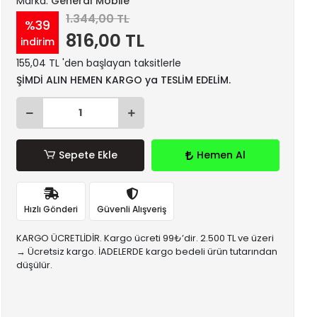
Marka:
General Mobile
1.344,00 TL
%39
816,00 TL
indirim
155,04 TL 'den başlayan taksitlerle
ŞİMDİ ALIN HEMEN KARGO ya TESLİM EDELİM.
Sepete Ekle
Hemen Al
Hızlı Gönderi
Güvenli Alışveriş
KARGO ÜCRETLİDİR. Kargo ücreti 99₺’dir. 2.500 TL ve üzeri
→ Ücretsiz kargo. İADELERDE kargo bedeli ürün tutarından
düşülür.