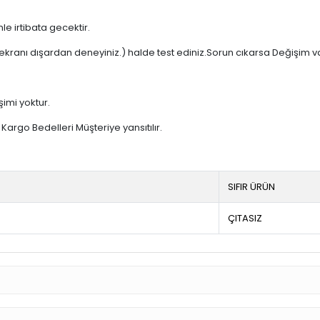
e irtibata gecektir.
ekranı dışardan deneyiniz.) halde test ediniz.Sorun cıkarsa Değişim v
şimi yoktur.
argo Bedelleri Müşteriye yansıtılır.
SIFIR ÜRÜN
ÇITASIZ