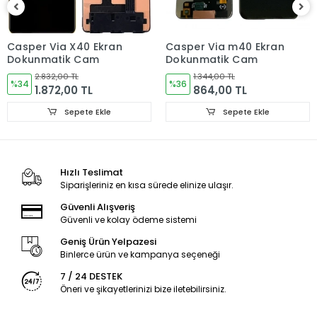
Ekran Türü
ÇITASIZ
Casper Via X40 Ekran
Casper Via m40 Ekran
Dokunmatik Cam
Dokunmatik Cam
2.832,00 TL
1.344,00 TL
%34
%36
1.872,00 TL
864,00 TL
Sepete Ekle
Sepete Ekle
Hızlı Teslimat
Siparişleriniz en kısa sürede elinize ulaşır.
Güvenli Alışveriş
Güvenli ve kolay ödeme sistemi
Geniş Ürün Yelpazesi
Binlerce ürün ve kampanya seçeneği
7 / 24 DESTEK
Öneri ve şikayetlerinizi bize iletebilirsiniz.