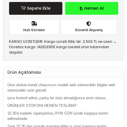
Sepete Ekle
Hemen Al
Hızlı Gönderi
Güvenli Alışveriş
KARGO ÜCRETLİDİR. Kargo ücreti 99₺’dir. 2.500 TL ve üzeri →
Ücretsiz kargo. İADELERDE kargo bedeli ürün tutarından
düşülür.
Ürün Açıklaması
Ürün alırken kendi cihazınızın modeli web sitemizdeki bilgiler web
sitemizdeki ürün görseli
iyice kontrol ediniz,yanlış bir ürün almadığınıza emin olunuz.
ÜRÜNLER STOKTAN HEMEN TESLİMAT
15:30'a kadarki siparişleriniz,AYNI GÜN içinde kargoya teslim
edilmektedir.
Saat 15:30 dan sonraki kargolar,diğer iş günü kargoya teslim