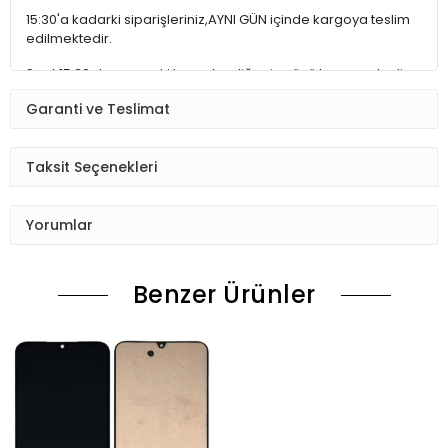
15:30'a kadarki siparişleriniz,AYNI GÜN içinde kargoya teslim
edilmektedir.
Saat 15:30 dan sonraki kargolar,diğer iş günü kargoya teslim
edilmektedir.
Garanti ve Teslimat
Ürün sipariş verdiğinizde Sizi Sms ile bilgilendireceğiz her
aşamada.
Taksit Seçenekleri
Lütfen sipariş verdikten sonraSiparişiniz kontrol ediniz.
Telefon adres email gibi yanlışlık varsa ise Bize (Whatshapp)
Yorumlar
numaramızdan ulaşıpdüzenlenmesini isteyiniz.
Benzer Ürünler
Ürün stok kalmaması gibi durumlarda Müşteri Temsilcimiz
Sizinle irtibata gecektir.
Ürün elinize Ulaşınca Demonte (ekran soketi takıp cihazı acıp
ekranı dışardan deneyiniz.) halde test ediniz.
Sorun cıkarsa Değişim var.