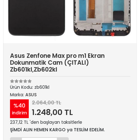
Asus Zenfone Max pro m1 Ekran
Dokunmatik Cam (ÇITALI)
Zb601kl,Zb602kl
Ürün Kodu:
zb601kl
Marka:
ASUS
2.064,00 TL
%40
1.248,00 TL
indirim
237,12 TL 'den başlayan taksitlerle
ŞİMDİ ALIN HEMEN KARGO ya TESLİM EDELİM.