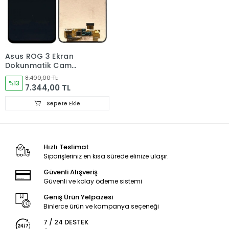
Sorun yoksa Montajına Başlayın Sorumluluk Size aittir.
Montajı yapılmış,yapıştırılmış,kullanılmış ürünlerin iade ve
değişimi yoktur.
Ürün Değişimlerinde KARGO bedeli Bize aittir.
Asus ROG 3 Ekran
Ürün iadelerinde Kargo Bedelleri Müşteriye yansıtılır.
Dokunmatik Cam
ORJINAL
8.400,00 TL
Ürün Değişimler "Garanti ve iade" Kısmını takip ediniz.
%13
7.344,00 TL
Sepete Ekle
Ürün Durumu
SIFIR ÜRÜN
Ekran Türü
ÇITALI
Hızlı Teslimat
Ekran Versioyonu
4G
Siparişleriniz en kısa sürede elinize ulaşır.
Güvenli Alışveriş
Güvenli ve kolay ödeme sistemi
Geniş Ürün Yelpazesi
Binlerce ürün ve kampanya seçeneği
7 / 24 DESTEK