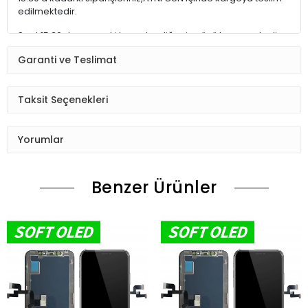
edilmektedir.
Saat 15:30 dan sonraki kargolar,diğer iş günü kargoya teslim
edilmektedir.
Garanti ve Teslimat
Ürün sipariş verdiğinizde Sizi Sms ile bilgilendireceğiz her
aşamada Lütfen sipariş verdikten sonra
Taksit Seçenekleri
Siparişiniz kontrol ediniz.Telefon adres email gibi yanlışlık
varsa ise Bize (Whatshapp) numaramızdan ulaşıp
Yorumlar
düzenlenmesini isteyiniz.
Ürün stok kalmaması gibi durumlarda Müşteri Temsilcimiz
Benzer Ürünler
Sizinle irtibata gecektir.
Ürün elinize Ulaşınca Demonte (ekran soketi takıp cihazı acıp
ekranı dışardan deneyiniz.) halde test ediniz.Sorun cıkarsa
Değişim var.
Sorun yoksa Montajına Başlayın Sorumluluk Size aittir.
Montajı yapılmış,yapıştırılmış,kullanılmış ürünlerin iade ve
değişimi yoktur.