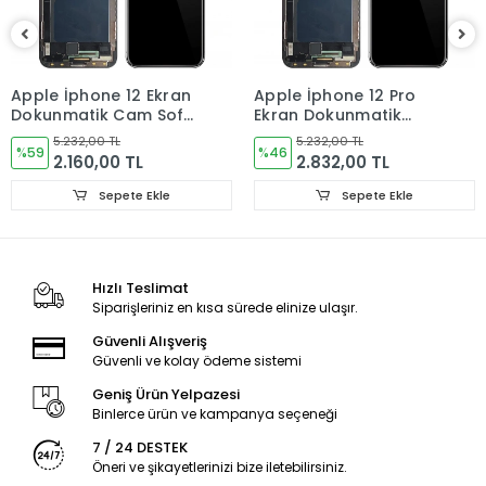
Ürün Değişimlerinde KARGO bedeli Bize aittir.Ürün
iadelerinde Kargo Bedelleri Müşteriye yansıtılır.
Ürün Değişimler "Garanti ve iade" Kısmını takip ediniz.
Apple İphone 12 Ekran
Apple İphone 12 Pro
Dokunmatik Cam Soft
Ekran Dokunmatik
OLED
Cam Soft OLED
5.232,00 TL
5.232,00 TL
%59
%46
2.160,00 TL
2.832,00 TL
Sepete Ekle
Sepete Ekle
Ürün Durumu
SIFIR ÜRÜN
Hızlı Teslimat
Ekran Türü
ÇITASIZ
Siparişleriniz en kısa sürede elinize ulaşır.
Ekran Kalite Durumu
OLED
Güvenli Alışveriş
Güvenli ve kolay ödeme sistemi
Geniş Ürün Yelpazesi
Binlerce ürün ve kampanya seçeneği
7 / 24 DESTEK
Öneri ve şikayetlerinizi bize iletebilirsiniz.