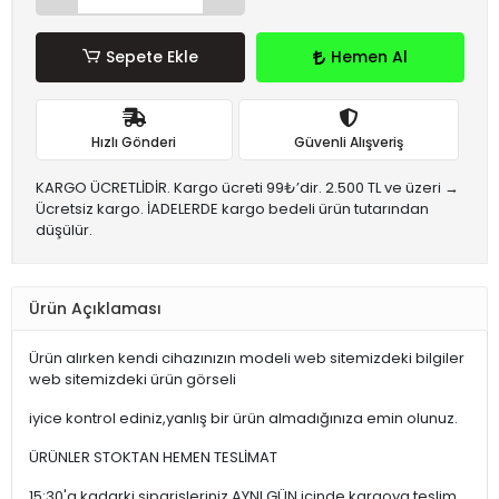
Sepete Ekle
Hemen Al
Hızlı Gönderi
Güvenli Alışveriş
KARGO ÜCRETLİDİR. Kargo ücreti 99₺’dir. 2.500 TL ve üzeri →
Ücretsiz kargo. İADELERDE kargo bedeli ürün tutarından
düşülür.
Ürün Açıklaması
Ürün alırken kendi cihazınızın modeli web sitemizdeki bilgiler
web sitemizdeki ürün görseli
iyice kontrol ediniz,yanlış bir ürün almadığınıza emin olunuz.
ÜRÜNLER STOKTAN HEMEN TESLİMAT
15:30'a kadarki siparişleriniz,AYNI GÜN içinde kargoya teslim