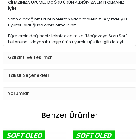
CİHAZINIZA UYUMLU DOĞRU ÜRÜN ALDIĞINIZA EMİN OLMANIZ
İÇİN
Satın alacağınız ürünün telefon yada tabletiniz ile yüzde yüz
uyumlu olduğuna emin olmalısınız.
Eğer emin değilseniz teknik ekibimize `Mağazaya Soru Sor`
butonuna tıklayarak ulaşıp ürün uyumluluğu ile ilgili detaylı
bilgi alabilirsiniz.
Garanti ve Teslimat
Yanlış sipariş verildiğinde teslimat sürecinde geçen zaman
kaybı çok fazla olmaktadır.
Ayrıca model ile uyumsuz parçaların zorlanarak takılmaya
Taksit Seçenekleri
çalışılması hassas elektronik parçaları ve hatta cihazınızı
kullanılamaz hale getirebilir.
Yorumlar
ALACAĞIM ÜRÜN İÇİN DOĞRU MODELİ NASIL BULABİLİRİM ?
1 – Eğer cihazınız çalışıyorsa; telefonunuzun Ayarlar > Telefon
Benzer Ürünler
Hakkında kısmına girerek model numarasını alabilirsiniz
2 – Eğer telefonunuzun bataryası çıkabilen bir model ise
bataryayı çıkarın, telefonun batarya yatağındaki etiketin
üzerinden model numarasını alabilirsiniz.