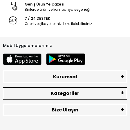
Geniş Ürün Yelpazesi
İADE VE DEĞİŞİM KURALLARI
Binlerce ürün ve kampanya seçeneği
7 / 24 DESTEK
LCD Ekran, Kasa, Kapak, Bataryalar ve diğer aldığınız iç
Öneri ve şikayetlerinizi bize iletebilirsiniz.
akşamlarda ürünün hasar görmemiş olması gerekmektedir.
Aldığınız ürünleri montaj yapmadan vida takmadan ilk etapta
soketleri ile deneyip çalıştığını gördükten sonra montajını
Mobil Uygulamalarımız
yapın.
Vidası takılan ürünlerde, kırık, lehimli, jelatinsiz etiketsiz
ekranlarda hata müşteriden kaynaklı ise yedek parça
olduğu için sizlere bu konuda yardımcı olamamaktayız.
Kurumsal
Bataryaların soketleri hasarlı olmamalıdır.
Ekranların iç LCD kısmı ve dış dokunmatik bölümünde çizik vs
bulunmamalıdır.
Kategoriler
Arka jelatinleri sökülmemeli ve yapıştırıcı olmamalıdır.
Bize Ulaşın
İade ve değişimlerde gönderinizi mutlaka YURTİÇİ KARGO
firması ile yapınız.
Diğer kargo şirketleri ile gelen paketler kabul