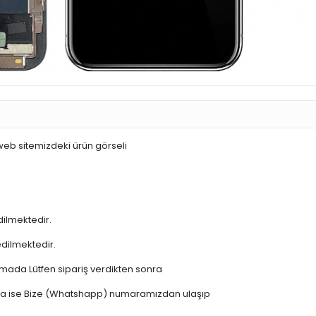
 web sitemizdeki ürün görseli
dilmektedir.
edilmektedir.
şamada Lütfen sipariş verdikten sonra
 varsa ise Bize (Whatshapp) numaramızdan ulaşıp