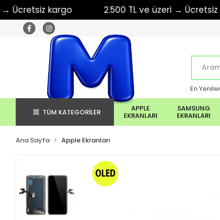
retsiz kargo
2.500 TL ve üzeri → Ücretsiz karg
En Yenile
APPLE
SAMSUNG
TÜM KATEGORİLER
EKRANLARI
EKRANLARI
Ana Sayfa
Apple Ekranları