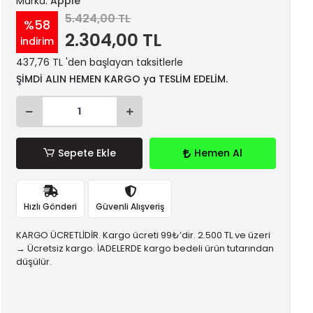
Marka:
Apple
5.424,00 TL
%58
2.304,00 TL
indirim
437,76 TL 'den başlayan taksitlerle
ŞİMDİ ALIN HEMEN KARGO ya TESLİM EDELİM.
Sepete Ekle
Hemen Al
Hızlı Gönderi
Güvenli Alışveriş
KARGO ÜCRETLİDİR. Kargo ücreti 99₺’dir. 2.500 TL ve üzeri
→ Ücretsiz kargo. İADELERDE kargo bedeli ürün tutarından
düşülür.