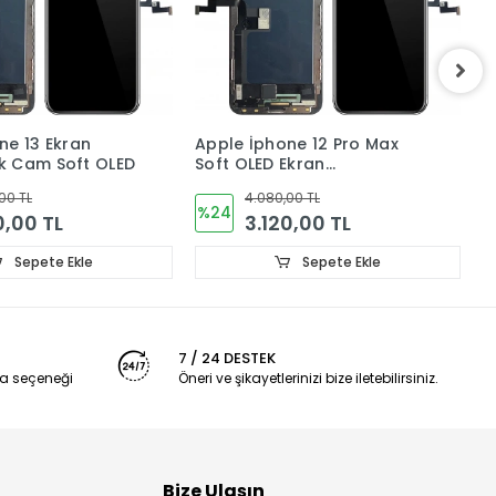
ne 12 Pro Max
Apple iphone 17 Pro Max
A
Ekran
Ekran Dokunmatik Cam
D
ik Cam
ORJINAL
00 TL
26.400,00 TL
%10
0,00 TL
23.664,00 TL
Sepete Ekle
Sepete Ekle
7 / 24 DESTEK
a seçeneği
Öneri ve şikayetlerinizi bize iletebilirsiniz.
Bize Ulaşın