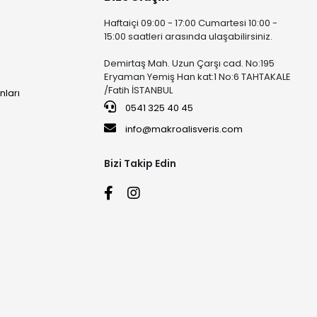
Haftaiçi 09:00 - 17:00 Cumartesi 10:00 -
15:00 saatleri arasında ulaşabilirsiniz.
Demirtaş Mah. Uzun Çarşı cad. No:195
Eryaman Yemiş Han kat:1 No:6 TAHTAKALE
/Fatih İSTANBUL
nları
0541 325 40 45
info@makroalisveris.com
Bizi Takip Edin