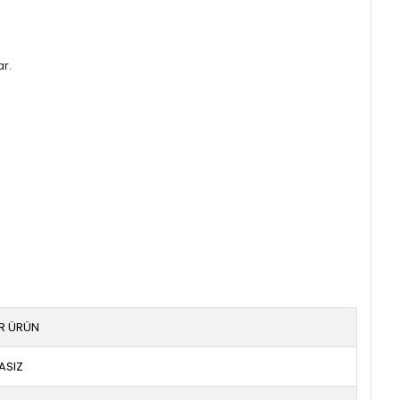
ar.
IR ÜRÜN
ASIZ