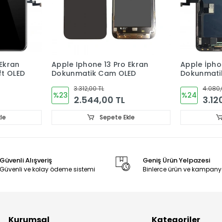
 Ekran
Apple İphone 13 Ekran
Apple İpho
ED
Dokunmatik Cam Soft OLED
Soft OLED 
Dokunmat
4.080,00 TL
4.080,
%24
%24
3.120,00 TL
3.12
le
Sepete Ekle
Güvenli Alışveriş
Geniş Ürün Yelpazesi
Güvenli ve kolay ödeme sistemi
Binlerce ürün ve kampany
Kurumsal
Kategoriler