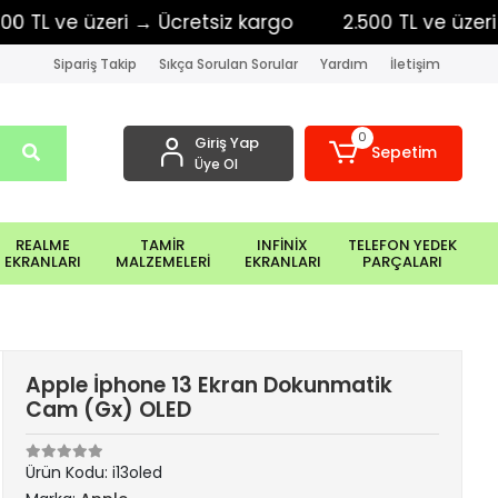
 ve üzeri → Ücretsiz kargo
2.500 TL ve üzeri → Üc
Sipariş Takip
Sıkça Sorulan Sorular
Yardım
İletişim
0
Giriş Yap
Sepetim
Üye Ol
REALME
TAMİR
INFİNİX
TELEFON YEDEK
EKRANLARI
MALZEMELERİ
EKRANLARI
PARÇALARI
Apple İphone 13 Ekran Dokunmatik
Cam (Gx) OLED
Ürün Kodu:
i13oled