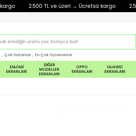
o
2.500 TL ve üzeri → Ücretsiz kargo
2.500 TL
r
,
Çok Satanlar
,
En Çok Oylananlar
DİĞER
XİAOMİ
OPPO
HUAWEİ
MODELLER
EKRANLARI
EKRANLARI
EKRANLARI
EKRANLARI