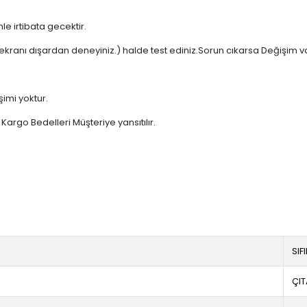
e irtibata gecektir.
ekranı dışardan deneyiniz.) halde test ediniz.Sorun cıkarsa Değişim v
şimi yoktur.
argo Bedelleri Müşteriye yansıtılır.
SIF
ÇIT