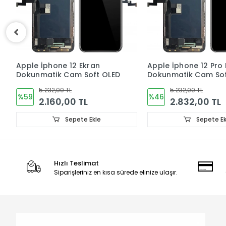
Apple İphone 12 Pro Ekran
Apple Iphone 13 Pro
Dokunmatik Cam Soft OLED
Dokunmatik Cam OL
5.232,00 TL
3.312,00 TL
%46
%23
2.832,00 TL
2.544,00 TL
Sepete Ekle
Sepete Ek
Hızlı Teslimat
Siparişleriniz en kısa sürede elinize ulaşır.