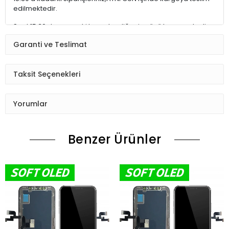
edilmektedir.
Saat 15:30 dan sonraki kargolar,diğer iş günü kargoya teslim
edilmektedir.
Garanti ve Teslimat
Ürün sipariş verdiğinizde Sizi Sms ile bilgilendireceğiz her
aşamada Lütfen sipariş verdikten sonra
Taksit Seçenekleri
Siparişiniz kontrol ediniz.Telefon adres email gibi yanlışlık
varsa ise Bize (Whatshapp) numaramızdan ulaşıp
Yorumlar
düzenlenmesini isteyiniz.
Ürün stok kalmaması gibi durumlarda Müşteri Temsilcimiz
Benzer Ürünler
Sizinle irtibata gecektir.
Ürün elinize Ulaşınca Demonte (ekran soketi takıp cihazı acıp
ekranı dışardan deneyiniz.) halde test ediniz.Sorun cıkarsa
Değişim var.
Sorun yoksa Montajına Başlayın Sorumluluk Size aittir.
Montajı yapılmış,yapıştırılmış,kullanılmış ürünlerin iade ve
değişimi yoktur.