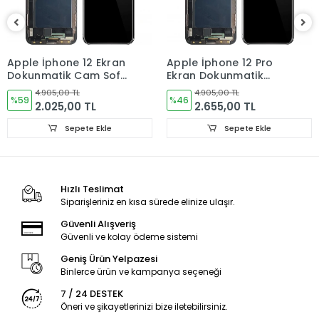
Ürün Değişimlerinde KARGO bedeli Bize aittir.Ürün
iadelerinde Kargo Bedelleri Müşteriye yansıtılır.
Ürün Değişimler "Garanti ve iade" Kısmını takip ediniz.
Apple İphone 12 Ekran
Apple İphone 12 Pro
Dokunmatik Cam Soft
Ekran Dokunmatik
Ürün Durumu
SIFIR ÜRÜN
OLED
Cam Soft OLED
4.905,00 TL
4.905,00 TL
%59
%46
2.025,00 TL
2.655,00 TL
Ekran Türü
ÇITASIZ
Sepete Ekle
Sepete Ekle
Ekran Kalite Durumu
TFT
Hızlı Teslimat
Siparişleriniz en kısa sürede elinize ulaşır.
Güvenli Alışveriş
Güvenli ve kolay ödeme sistemi
Geniş Ürün Yelpazesi
Binlerce ürün ve kampanya seçeneği
7 / 24 DESTEK
Öneri ve şikayetlerinizi bize iletebilirsiniz.